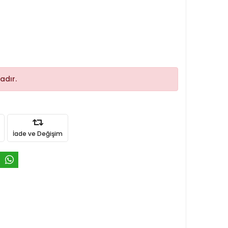
adır.
İade ve Değişim