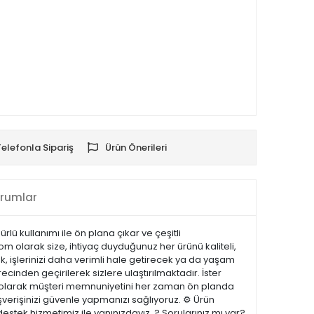
Telefonla Sipariş
Ürün Önerileri
rumlar
lü kullanımı ile ön plana çıkar ve çeşitli
om olarak size, ihtiyaç duyduğunuz her ürünü kaliteli,
k, işlerinizi daha verimli hale getirecek ya da yaşam
recinden geçirilerek sizlere ulaştırılmaktadır. İster
.com olarak müşteri memnuniyetini her zaman ön planda
şverişinizi güvenle yapmanızı sağlıyoruz. ⚙️ Ürün
estek hizmetimiz ile yanınızdayız. ? Sorularınız mı var?