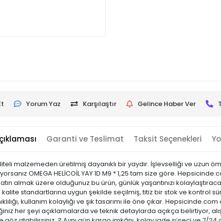
Et
Yorum Yaz
Karşılaştır
Gelince Haber Ver
çıklaması
Garanti ve Teslimat
Taksit Seçenekleri
Yo
eli malzemeden üretilmiş dayanıklı bir yaydır. İşlevselliği ve uzun ömür
arıyorsanız OMEGA HELİCOİL YAY 1D M9 * 1,25 tam size göre. Hepsicinde.c
 Satın almak üzere olduğunuz bu ürün, günlük yaşantınızı kolaylaştıraca
kalite standartlarına uygun şekilde seçilmiş, titiz bir stok ve kontrol sü
ıklılığı, kullanım kolaylığı ve şık tasarımı ile öne çıkar. Hepsicinde
niz her şeyi açıklamalarda ve teknik detaylarda açıkça belirtiyor, alı
 göz atabilirsiniz. ? Aynı gün kargo imkânı, kolay iade süreci ve 7/24 d