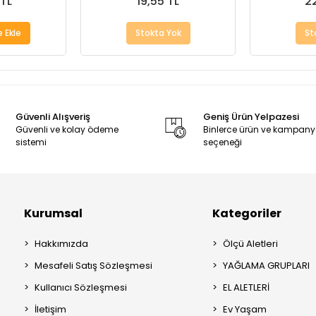
 TL
19,55 TL
22
 Ekle
Stokta Yok
St
Güvenli Alışveriş
Geniş Ürün Yelpazesi
Güvenli ve kolay ödeme
Binlerce ürün ve kampan
sistemi
seçeneği
Kurumsal
Kategoriler
Hakkımızda
Ölçü Aletleri
Mesafeli Satış Sözleşmesi
YAĞLAMA GRUPLARI
Kullanıcı Sözleşmesi
EL ALETLERİ
İletişim
Ev Yaşam