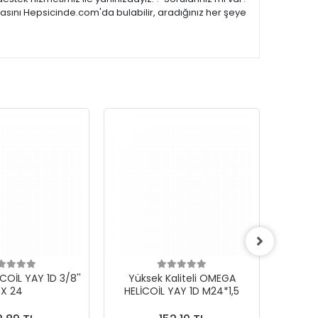
asını Hepsicinde.com'da bulabilir, aradığınız her şeye
OİL YAY 1D 3/8''
Yüksek Kaliteli OMEGA
Yük
X 24
HELİCOİL YAY 1D M24*1,5