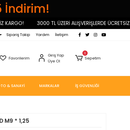
5 İndirim!
KARGO!
3000 TL ÜZERİ ALIŞVERİŞLERDE ÜCRETSİZ KA
Sipariş Takip
Yardım
İletişim
0
Giriş Yap
Favorilerim
Sepetim
Üye Ol
TO & SANAYİ
MARKALAR
İŞ GÜVENLİĞİ
 M9 * 1,25