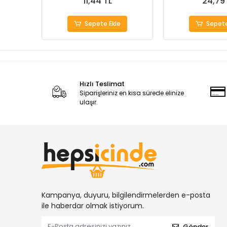
11,44 TL
24,79
Sepete Ekle
Sepete
Hızlı Teslimat
Siparişleriniz en kısa sürede elinize
ulaşır.
Kampanya, duyuru, bilgilendirmelerden e-posta
ile haberdar olmak istiyorum.
Gönder