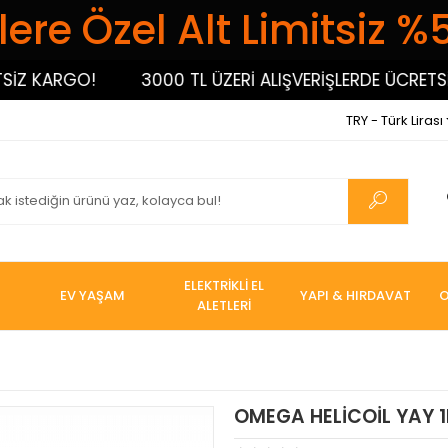
ere Özel Alt Limitsiz %
 KARGO!
3000 TL ÜZERİ ALIŞVERİŞLERDE ÜCRETSİZ 
TRY - Türk Lirası
ELEKTRİKLİ EL
EV YAŞAM
YAPI & HIRDAVAT
O
ALETLERİ
OMEGA HELİCOİL YAY 1D