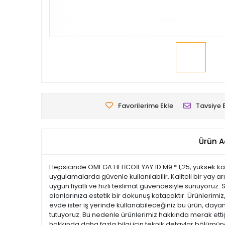
Favorilerime Ekle
Tavsiye 
Ürün A
Hepsicinde OMEGA HELİCOİL YAY 1D M9 * 1,25, yüksek kalit
uygulamalarda güvenle kullanılabilir. Kaliteli bir yay 
uygun fiyatlı ve hızlı teslimat güvencesiyle sunuyoruz.
alanlarınıza estetik bir dokunuş katacaktır. Ürünlerimiz, 
evde ister iş yerinde kullanabileceğiniz bu ürün, dayan
tutuyoruz. Bu nedenle ürünlerimiz hakkında merak ettiği
hakkında daha fazla bilgi için teknik detaylar bölümüne