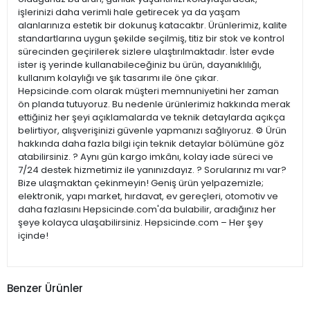
işlerinizi daha verimli hale getirecek ya da yaşam
alanlarınıza estetik bir dokunuş katacaktır. Ürünlerimiz, kalite
standartlarına uygun şekilde seçilmiş, titiz bir stok ve kontrol
sürecinden geçirilerek sizlere ulaştırılmaktadır. İster evde
ister iş yerinde kullanabileceğiniz bu ürün, dayanıklılığı,
kullanım kolaylığı ve şık tasarımı ile öne çıkar.
Hepsicinde.com olarak müşteri memnuniyetini her zaman
ön planda tutuyoruz. Bu nedenle ürünlerimiz hakkında merak
ettiğiniz her şeyi açıklamalarda ve teknik detaylarda açıkça
belirtiyor, alışverişinizi güvenle yapmanızı sağlıyoruz. ⚙️ Ürün
hakkında daha fazla bilgi için teknik detaylar bölümüne göz
atabilirsiniz. ? Aynı gün kargo imkânı, kolay iade süreci ve
7/24 destek hizmetimiz ile yanınızdayız. ? Sorularınız mı var?
Bize ulaşmaktan çekinmeyin! Geniş ürün yelpazemizle;
elektronik, yapı market, hırdavat, ev gereçleri, otomotiv ve
daha fazlasını Hepsicinde.com'da bulabilir, aradığınız her
şeye kolayca ulaşabilirsiniz. Hepsicinde.com – Her şey
içinde!
Benzer Ürünler