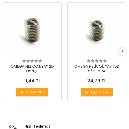
OMEGA HELİCOİL YAY 2D
OMEGA HELİCOİL YAY 1,5D
M5*0,8
5/16'' x 24
11,44 TL
24,79 TL
Sepete Ekle
Sepete Ekle
Hızlı Teslimat