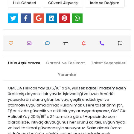
Hızlı Gönderi
Güvenli Alışveriş
İade ve Değişim
Ürün Açıklaması
Garanti ve Teslimat
Taksit Seçenekleri
Yorumlar
OMEGA Helicoil Yay 2D 5/16'' x 24, yüksek kaliteli malzemeden
üretilmiş dayanıklı bir yaydır. İşlevselliği ve uzun ömürlü
yapısıyla ön plana çıkan bu yay, çeşitli endüstriyel ve
otomotiv uygulamalarında kullanılmak üzere tasarlanmıştır.
Eğer siz de güvenilir ve etkili bir yay arayışındaysanız, OMEGA
Helicoil Yay 2D 5/16'' x 24 tam size göre! Hepsicinde.com
olarak size, ihtiyaç duyduğunuz her ürünü kaliteli, uygun fiyatlı
ve hızlı teslimat güvencesiyle sunuyoruz. Satın almak üzere
olduğunuz bu ürün, günlük yaşantınızı kolaylaştıracak,