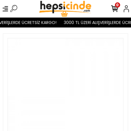
0
VERİŞLERDE ÜCRETSİZ KARGO!
3000 TL ÜZERİ ALIŞVERİŞLERDE ÜCR