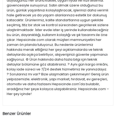
duyduğunuz her ürünü kaliteli, uygun fiyatlı ve hızlı teslimat
güvencesiyle sunuyoruz. Satın almak üzere olduğunuz bu
ürün, günlük yaşantınızı kolaylaştıracak, işlerinizi daha verimli
hale getirecek ya da yaşam alanlarınıza estetik bir dokunuş
katacaktır. Ürünlerimiz, kalite standartlarına uygun şekilde
seçilmiş, titiz bir stok ve kontrol sürecinden geçirilerek sizlere
ulaştırılmaktadır. İster evde ister iş yerinde kullanabileceğiniz
bu ürün, dayanıklılığı, kullanım kolaylığı ve şık tasarımı ile öne
çıkar. Hepsicinde.com olarak müşteri memnuniyetini her
zaman ön planda tutuyoruz. Bu nedenle ürünlerimiz
hakkında merak ettiğiniz her şeyi açıklamalarda ve teknik
detaylarda açıkça belirtiyor, alışverişinizi güvenle yapmanızı
sağlıyoruz. ⚙️ Ürün hakkında daha fazla bilgi için teknik
detaylar bölümüne göz atabilirsiniz. ? Aynı gün kargo imkânı,
kolay iade süreci ve 7/24 destek hizmetimiz ile yanınızdayız.
? Sorularınız mı var? Bize ulaşmaktan çekinmeyin! Geniş ürün
yelpazemizle; elektronik, yapı market, hırdavat, ev gereçleri,
otomotiv ve daha fazlasını Hepsicinde.com'da bulabilir,
aradığınız her şeye kolayca ulaşabilirsiniz. Hepsicinde.com –
Her şey içinde!
Benzer Ürünler