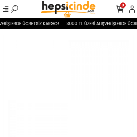
0
VERİŞLERDE ÜCRETSİZ KARGO!
3000 TL ÜZERİ ALIŞVERİŞLERDE ÜCR