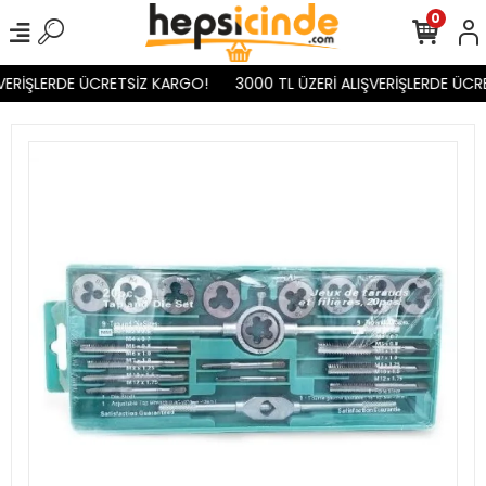
0
VERİŞLERDE ÜCRETSİZ KARGO!
3000 TL ÜZERİ ALIŞVERİŞLERDE ÜCR