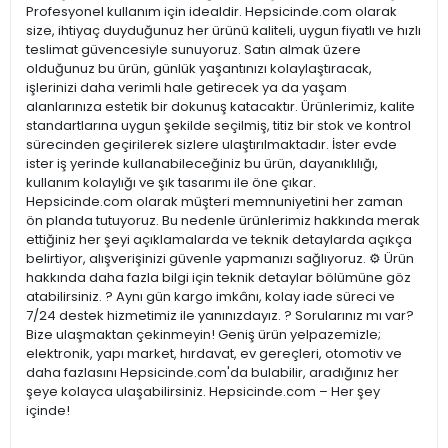
Profesyonel kullanım için idealdir. Hepsicinde.com olarak
size, ihtiyaç duyduğunuz her ürünü kaliteli, uygun fiyatlı ve hızlı
teslimat güvencesiyle sunuyoruz. Satın almak üzere
olduğunuz bu ürün, günlük yaşantınızı kolaylaştıracak,
işlerinizi daha verimli hale getirecek ya da yaşam
alanlarınıza estetik bir dokunuş katacaktır. Ürünlerimiz, kalite
standartlarına uygun şekilde seçilmiş, titiz bir stok ve kontrol
sürecinden geçirilerek sizlere ulaştırılmaktadır. İster evde
ister iş yerinde kullanabileceğiniz bu ürün, dayanıklılığı,
kullanım kolaylığı ve şık tasarımı ile öne çıkar.
Hepsicinde.com olarak müşteri memnuniyetini her zaman
ön planda tutuyoruz. Bu nedenle ürünlerimiz hakkında merak
ettiğiniz her şeyi açıklamalarda ve teknik detaylarda açıkça
belirtiyor, alışverişinizi güvenle yapmanızı sağlıyoruz. ⚙️ Ürün
hakkında daha fazla bilgi için teknik detaylar bölümüne göz
atabilirsiniz. ? Aynı gün kargo imkânı, kolay iade süreci ve
7/24 destek hizmetimiz ile yanınızdayız. ? Sorularınız mı var?
Bize ulaşmaktan çekinmeyin! Geniş ürün yelpazemizle;
elektronik, yapı market, hırdavat, ev gereçleri, otomotiv ve
daha fazlasını Hepsicinde.com'da bulabilir, aradığınız her
şeye kolayca ulaşabilirsiniz. Hepsicinde.com – Her şey
içinde!