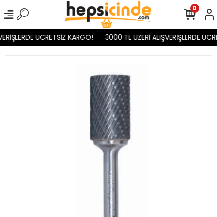
0
VERİŞLERDE ÜCRETSİZ KARGO!
3000 TL ÜZERİ ALIŞVERİŞLERDE ÜCR