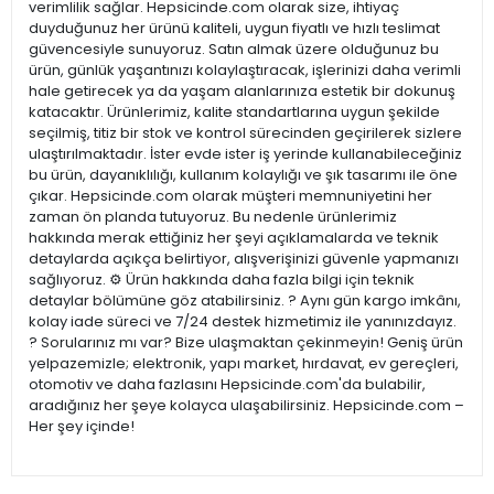
verimlilik sağlar. Hepsicinde.com olarak size, ihtiyaç
duyduğunuz her ürünü kaliteli, uygun fiyatlı ve hızlı teslimat
güvencesiyle sunuyoruz. Satın almak üzere olduğunuz bu
ürün, günlük yaşantınızı kolaylaştıracak, işlerinizi daha verimli
hale getirecek ya da yaşam alanlarınıza estetik bir dokunuş
katacaktır. Ürünlerimiz, kalite standartlarına uygun şekilde
seçilmiş, titiz bir stok ve kontrol sürecinden geçirilerek sizlere
ulaştırılmaktadır. İster evde ister iş yerinde kullanabileceğiniz
bu ürün, dayanıklılığı, kullanım kolaylığı ve şık tasarımı ile öne
çıkar. Hepsicinde.com olarak müşteri memnuniyetini her
zaman ön planda tutuyoruz. Bu nedenle ürünlerimiz
hakkında merak ettiğiniz her şeyi açıklamalarda ve teknik
detaylarda açıkça belirtiyor, alışverişinizi güvenle yapmanızı
sağlıyoruz. ⚙️ Ürün hakkında daha fazla bilgi için teknik
detaylar bölümüne göz atabilirsiniz. ? Aynı gün kargo imkânı,
kolay iade süreci ve 7/24 destek hizmetimiz ile yanınızdayız.
? Sorularınız mı var? Bize ulaşmaktan çekinmeyin! Geniş ürün
yelpazemizle; elektronik, yapı market, hırdavat, ev gereçleri,
otomotiv ve daha fazlasını Hepsicinde.com'da bulabilir,
aradığınız her şeye kolayca ulaşabilirsiniz. Hepsicinde.com –
Her şey içinde!