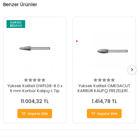
Benzer Ürünler
KARGO
BEDAVA
Yüksek Kaliteli DWFL08-8.0 x
Yüksek Kaliteli OMEGACUT
6 mm Karbür Kalıpçı L Tip
KARBÜR KALIPÇI FREZELERİ H
TİP 12 mm
11.004,32 TL
1.414,78 TL
Sepete Ekle
Sepete Ekle