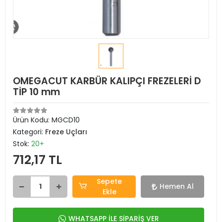
OMEGACUT KARBÜR KALIPÇI FREZELERİ D
TİP 10 mm
Ürün Kodu:
MGCD10
Kategori:
Freze Uçları
Stok:
20+
712,17 TL
Sepete
Hemen Al
Ekle
WHATSAPP İLE SİPARİŞ VER