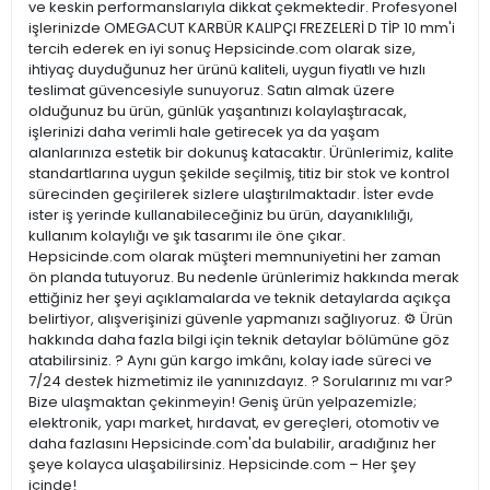
ve keskin performanslarıyla dikkat çekmektedir. Profesyonel
işlerinizde OMEGACUT KARBÜR KALIPÇI FREZELERİ D TİP 10 mm'i
tercih ederek en iyi sonuç Hepsicinde.com olarak size,
ihtiyaç duyduğunuz her ürünü kaliteli, uygun fiyatlı ve hızlı
teslimat güvencesiyle sunuyoruz. Satın almak üzere
olduğunuz bu ürün, günlük yaşantınızı kolaylaştıracak,
işlerinizi daha verimli hale getirecek ya da yaşam
alanlarınıza estetik bir dokunuş katacaktır. Ürünlerimiz, kalite
standartlarına uygun şekilde seçilmiş, titiz bir stok ve kontrol
sürecinden geçirilerek sizlere ulaştırılmaktadır. İster evde
ister iş yerinde kullanabileceğiniz bu ürün, dayanıklılığı,
kullanım kolaylığı ve şık tasarımı ile öne çıkar.
Hepsicinde.com olarak müşteri memnuniyetini her zaman
ön planda tutuyoruz. Bu nedenle ürünlerimiz hakkında merak
ettiğiniz her şeyi açıklamalarda ve teknik detaylarda açıkça
belirtiyor, alışverişinizi güvenle yapmanızı sağlıyoruz. ⚙️ Ürün
hakkında daha fazla bilgi için teknik detaylar bölümüne göz
atabilirsiniz. ? Aynı gün kargo imkânı, kolay iade süreci ve
7/24 destek hizmetimiz ile yanınızdayız. ? Sorularınız mı var?
Bize ulaşmaktan çekinmeyin! Geniş ürün yelpazemizle;
elektronik, yapı market, hırdavat, ev gereçleri, otomotiv ve
daha fazlasını Hepsicinde.com'da bulabilir, aradığınız her
şeye kolayca ulaşabilirsiniz. Hepsicinde.com – Her şey
içinde!