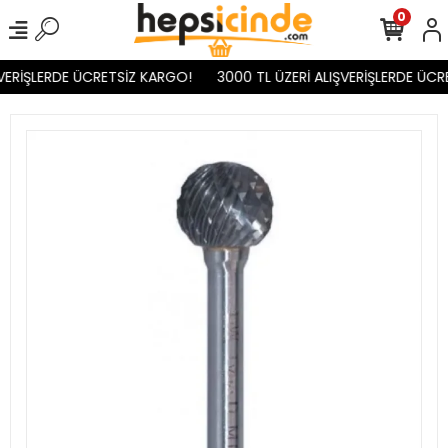
0
VERİŞLERDE ÜCRETSİZ KARGO!
3000 TL ÜZERİ ALIŞVERİŞLERDE ÜCR