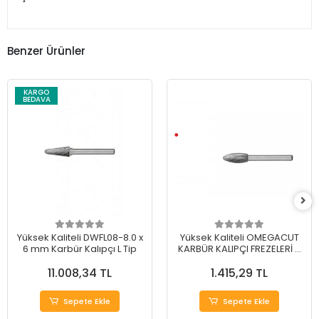
Benzer Ürünler
KARGO
BEDAVA
Yüksek Kaliteli DWFL08-8.0 x
Yüksek Kaliteli OMEGACUT
6 mm Karbür Kalıpçı L Tip
KARBÜR KALIPÇI FREZELERİ H
TİP 12 mm
11.008,34 TL
1.415,29 TL
Sepete Ekle
Sepete Ekle