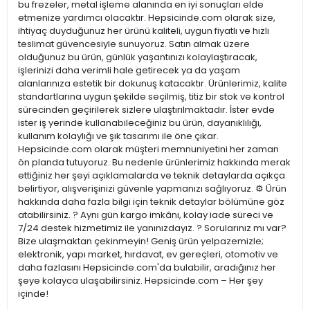
bu frezeler, metal işleme alanında en iyi sonuçları elde
etmenize yardımcı olacaktır. Hepsicinde.com olarak size,
ihtiyaç duyduğunuz her ürünü kaliteli, uygun fiyatlı ve hızlı
teslimat güvencesiyle sunuyoruz. Satın almak üzere
olduğunuz bu ürün, günlük yaşantınızı kolaylaştıracak,
işlerinizi daha verimli hale getirecek ya da yaşam
alanlarınıza estetik bir dokunuş katacaktır. Ürünlerimiz, kalite
standartlarına uygun şekilde seçilmiş, titiz bir stok ve kontrol
sürecinden geçirilerek sizlere ulaştırılmaktadır. İster evde
ister iş yerinde kullanabileceğiniz bu ürün, dayanıklılığı,
kullanım kolaylığı ve şık tasarımı ile öne çıkar.
Hepsicinde.com olarak müşteri memnuniyetini her zaman
ön planda tutuyoruz. Bu nedenle ürünlerimiz hakkında merak
ettiğiniz her şeyi açıklamalarda ve teknik detaylarda açıkça
belirtiyor, alışverişinizi güvenle yapmanızı sağlıyoruz. ⚙️ Ürün
hakkında daha fazla bilgi için teknik detaylar bölümüne göz
atabilirsiniz. ? Aynı gün kargo imkânı, kolay iade süreci ve
7/24 destek hizmetimiz ile yanınızdayız. ? Sorularınız mı var?
Bize ulaşmaktan çekinmeyin! Geniş ürün yelpazemizle;
elektronik, yapı market, hırdavat, ev gereçleri, otomotiv ve
daha fazlasını Hepsicinde.com'da bulabilir, aradığınız her
şeye kolayca ulaşabilirsiniz. Hepsicinde.com – Her şey
içinde!