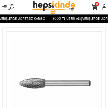
0
VERİŞLERDE ÜCRETSİZ KARGO!
3000 TL ÜZERİ ALIŞVERİŞLERDE ÜCR