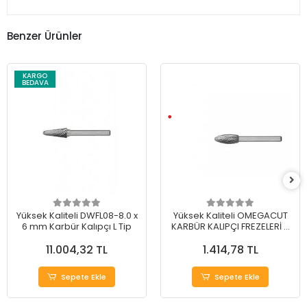
Benzer Ürünler
KARGO
BEDAVA
Yüksek Kaliteli DWFL08-8.0 x
Yüksek Kaliteli OMEGACUT
6 mm Karbür Kalıpçı L Tip
KARBÜR KALIPÇI FREZELERİ H
TİP 12 mm
11.004,32 TL
1.414,78 TL
Sepete Ekle
Sepete Ekle