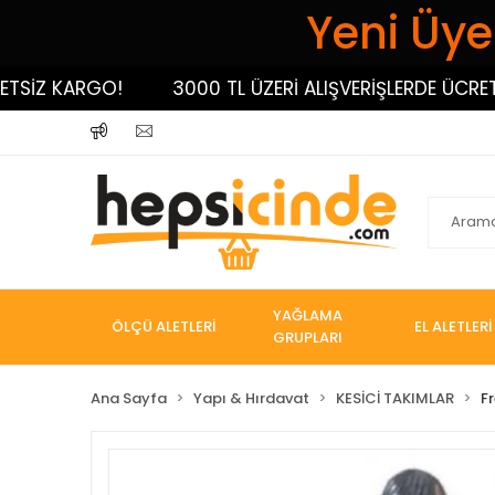
Yeni Üyel
İZ KARGO!
3000 TL ÜZERİ ALIŞVERİŞLERDE ÜCRETSİZ
YAĞLAMA
ÖLÇÜ ALETLERİ
EL ALETLERİ
GRUPLARI
Ana Sayfa
Yapı & Hırdavat
KESİCİ TAKIMLAR
Fr