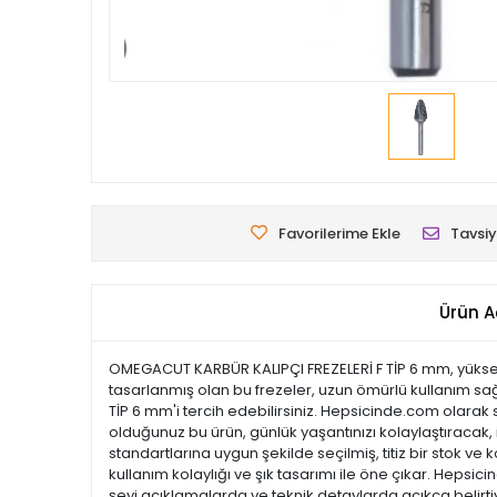
Favorilerime Ekle
Tavsiy
Ürün A
OMEGACUT KARBÜR KALIPÇI FREZELERİ F TİP 6 mm, yüksek k
tasarlanmış olan bu frezeler, uzun ömürlü kullanım sağ
TİP 6 mm'i tercih edebilirsiniz. Hepsicinde.com olarak s
olduğunuz bu ürün, günlük yaşantınızı kolaylaştıracak, i
standartlarına uygun şekilde seçilmiş, titiz bir stok ve k
kullanım kolaylığı ve şık tasarımı ile öne çıkar. Hep
şeyi açıklamalarda ve teknik detaylarda açıkça belirtiy