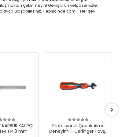
ize ulaşmaktan çekinmeyin! Geniş ürün yelpazemizle;
kolayca ulaşabilirsiniz. Hepsicinde.com – Her şey
KARBÜR KALIPÇI
Profesyonel Çapak Alma
Gerling
Rİ M TİP 8 mm
Deneyimi - Gerlinger Havşa
Taş 
Freze