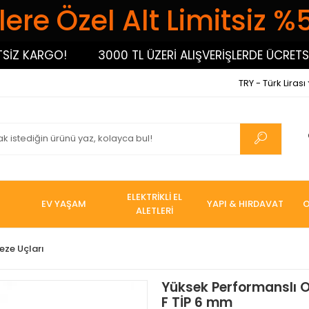
ere Özel Alt Limitsiz %
 KARGO!
3000 TL ÜZERİ ALIŞVERİŞLERDE ÜCRETSİZ 
TRY - Türk Lirası
ELEKTRİKLİ EL
EV YAŞAM
YAPI & HIRDAVAT
O
ALETLERİ
eze Uçları
Yüksek Performanslı 
F TİP 6 mm