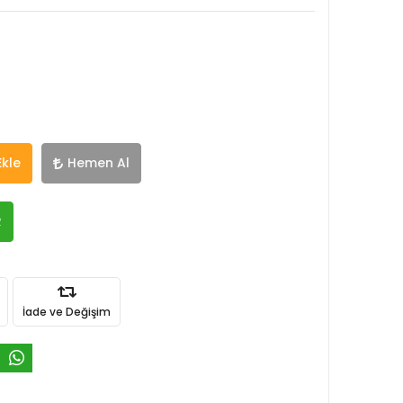
Ekle
Hemen Al
R
İade ve Değişim