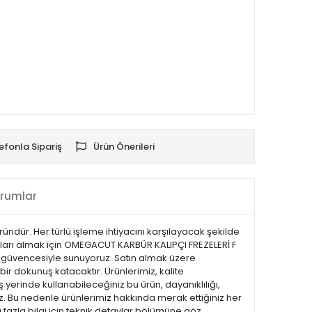
efonla Sipariş
Ürün Önerileri
rumlar
ndür. Her türlü işleme ihtiyacını karşılayacak şekilde
nuçları almak için OMEGACUT KARBÜR KALIPÇI FREZELERİ F
imat güvencesiyle sunuyoruz. Satın almak üzere
bir dokunuş katacaktır. Ürünlerimiz, kalite
iş yerinde kullanabileceğiniz bu ürün, dayanıklılığı,
z. Bu nedenle ürünlerimiz hakkında merak ettiğiniz her
 fazla bilgi için teknik detaylar bölümüne göz