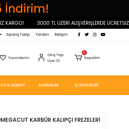
5 İndirim!
KARGO!
3000 TL ÜZERİ ALIŞVERİŞLERDE ÜCRETSİZ KA
Sipariş Takip
Yardım
İletişim
0
Giriş Yap
Favorilerim
Sepetim
Üye Ol
TO & SANAYİ
MARKALAR
İŞ GÜVENLİĞİ
OMEGACUT KARBÜR KALIPÇI FREZELERİ