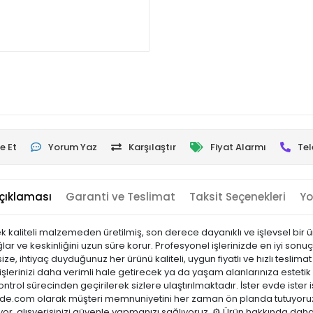
e Et
Yorum Yaz
Karşılaştır
Fiyat Alarmı
Tel
çıklaması
Garanti ve Teslimat
Taksit Seçenekleri
Yo
aliteli malzemeden üretilmiş, son derece dayanıklı ve işlevsel bir ürü
lar ve keskinliğini uzun süre korur. Profesyonel işlerinizde en iyi so
ize, ihtiyaç duyduğunuz her ürünü kaliteli, uygun fiyatlı ve hızlı tesl
şlerinizi daha verimli hale getirecek ya da yaşam alanlarınıza estetik 
ontrol sürecinden geçirilerek sizlere ulaştırılmaktadır. İster evde ister 
sicinde.com olarak müşteri memnuniyetini her zaman ön planda tutuyoru
or, alışverişinizi güvenle yapmanızı sağlıyoruz. ⚙️ Ürün hakkında daha