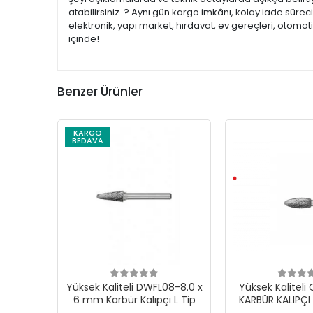
atabilirsiniz. ? Aynı gün kargo imkânı, kolay iade süre
elektronik, yapı market, hırdavat, ev gereçleri, otomo
içinde!
Benzer Ürünler
KARGO
BEDAVA
Yüksek Kaliteli DWFL08-8.0 x
Yüksek Kalitel
6 mm Karbür Kalıpçı L Tip
KARBÜR KALIPÇI 
TİP 12