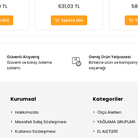
9 TL
631,03 TL
58
 Ekle
Sepete Ekle
S
Güvenli Alışveriş
Geniş Ürün Yelpazesi
Güvenli ve kolay ödeme
Binlerce ürün ve kampan
sistemi
seçeneği
Kurumsal
Kategoriler
Hakkımızda
Ölçü Aletleri
Mesafeli Satış Sözleşmesi
YAĞLAMA GRUPLARI
Kullanıcı Sözleşmesi
EL ALETLERİ