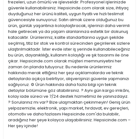
frezeleri, uzun ömürlü ve işlevseldir. Profesyonel işlerinizde
güvenle kullanabilirsiniz. Hepsicinde.com olarak size, ihtiyaç
duyduğunuz her ürünü kaliteli, uygun fiyatlı ve hızlı teslimat
güvencesiyle sunuyoruz. Satın almak üzere olduğunuz bu
ürün, günlük yaşantınızı kolaylaştıracak, işlerinizi daha verimli
hale getirecek ya da yaşam alanlarınıza estetik bir dokunuş
katacaktır. Ürünlerimiz, kalite standartlarına uygun şekilde
seçilmiş, titiz bir stok ve kontrol sürecinden geçirilerek sizlere
ulaştırılmaktadır. İster evde ister iş yerinde kullanabileceğiniz
bu ürün, dayanıklılığı, kullanım kolaylığı ve şık tasarımı ile öne
çıkar. Hepsicinde.com olarak müşteri memnuniyetini her
zaman ön planda tutuyoruz. Bu nedenle ürünlerimiz
hakkında merak ettiğiniz her şeyi açıklamalarda ve teknik
detaylarda açıkça belirtiyor, alışverişinizi güvenle yapmanızı
sağlıyoruz. ⚙️ Ürün hakkında daha fazla bilgi için teknik
detaylar bölümüne göz atabilirsiniz. ? Aynı gün kargo imkânı,
kolay iade süreci ve 7/24 destek hizmetimiz ile yanınızdayız.
? Sorularınız mı var? Bize ulaşmaktan çekinmeyin! Geniş ürün
yelpazemizle; elektronik, yapı market, hırdavat, ev gereçleri,
otomotiv ve daha fazlasını Hepsicinde.com'da bulabilir,
aradığınız her şeye kolayca ulaşabilirsiniz. Hepsicinde.com –
Her şey içinde!