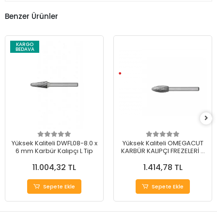
Benzer Ürünler
KARGO
BEDAVA
Yüksek Kaliteli DWFL08-8.0 x
Yüksek Kaliteli OMEGACUT
6 mm Karbür Kalıpçı L Tip
KARBÜR KALIPÇI FREZELERİ H
TİP 12 mm
11.004,32 TL
1.414,78 TL
Sepete Ekle
Sepete Ekle