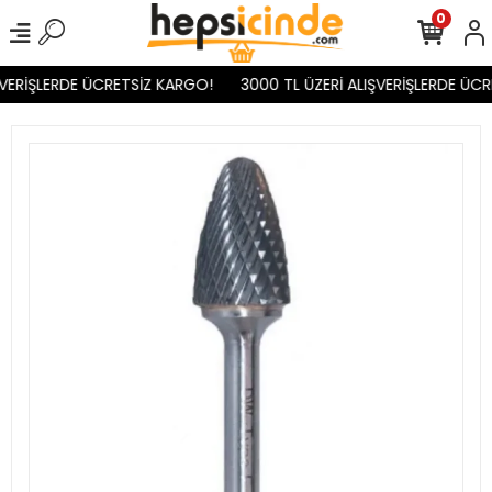
0
VERİŞLERDE ÜCRETSİZ KARGO!
3000 TL ÜZERİ ALIŞVERİŞLERDE ÜCR