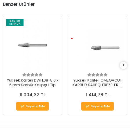
Benzer Ürünler
KARGO
BEDAVA
Yüksek Kaliteli DWFL08-8.0 x
Yüksek Kaliteli OMEGACUT
6 mm Karbür Kalıpçı L Tip
KARBÜR KALIPÇI FREZELERİ H
TİP 12 mm
11.004,32 TL
1.414,78 TL
Sepete Ekle
Sepete Ekle