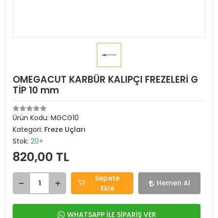
OMEGACUT KARBÜR KALIPÇI FREZELERİ G
TİP 10 mm
Ürün Kodu:
MGCG10
Kategori:
Freze Uçları
Stok:
20+
820,00 TL
Sepete
Hemen Al
Ekle
WHATSAPP İLE SİPARİŞ VER