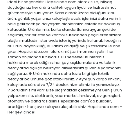
ideal bir seçenektir. Hepsicinde.com olarak size, ihtiyaç
duyduğunuz her ürünü kaliteli, uygun fiyatlı ve hızlı teslimat
güvencesiyle sunuyoruz. Satın almak üzere olduğunuz bu
ürün, günlük yaşantınızı kolaylaştıracak, işlerinizi daha verimli
hale getirecek ya da yaşam alanlarınıza estetik bir dokunuş
katacaktır. Ürünlerimiz, kalite standartlarına uygun şekilde
seçilmiş, titiz bir stok ve kontrol sürecinden geçirilerek sizlere
ulaştırılmaktadır. İster evde ister iş yerinde kullanabileceğiniz
bu ürün, dayanıklılığı, kullanım kolaylığı ve şık tasarımı ile öne
çıkar. Hepsicinde.com olarak müşteri memnuniyetini her
zaman ön planda tutuyoruz. Bu nedenle ürünlerimiz
hakkında merak ettiğiniz her şeyi açıklamalarda ve teknik
detaylarda açıkça belirtiyor, alışverişinizi güvenle yapmanızı
sağlıyoruz. ⚙️ Ürün hakkında daha fazla bilgi için teknik
detaylar bölümüne göz atabilirsiniz. ? Aynı gün kargo imkânı,
kolay iade süreci ve 7/24 destek hizmetimiz ile yanınızdayız.
? Sorularınız mı var? Bize ulaşmaktan çekinmeyin! Geniş ürün
yelpazemizle; elektronik, yapı market, hırdavat, ev gereçleri,
otomotiv ve daha fazlasını Hepsicinde.com'da bulabilir,
aradığınız her şeye kolayca ulaşabilirsiniz. Hepsicinde.com –
Her şey içinde!