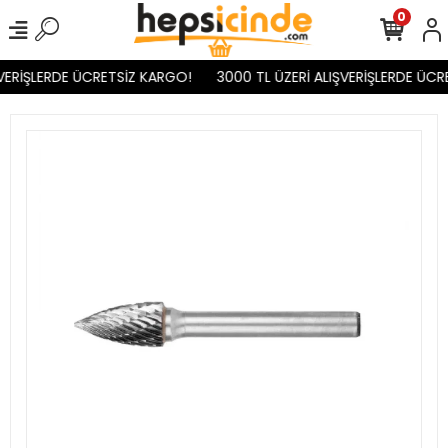
0
VERİŞLERDE ÜCRETSİZ KARGO!
3000 TL ÜZERİ ALIŞVERİŞLERDE ÜCR