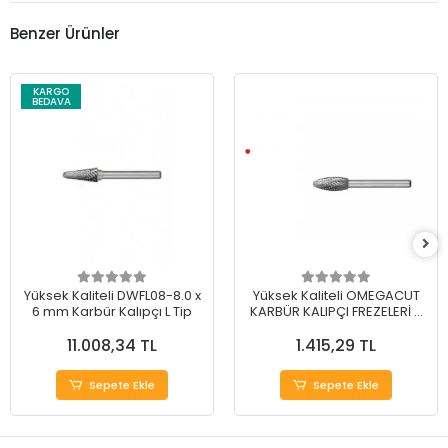
Benzer Ürünler
KARGO
BEDAVA
Yüksek Kaliteli DWFL08-8.0 x
Yüksek Kaliteli OMEGACUT
6 mm Karbür Kalıpçı L Tip
KARBÜR KALIPÇI FREZELERİ H
TİP 12 mm
11.008,34 TL
1.415,29 TL
Sepete Ekle
Sepete Ekle