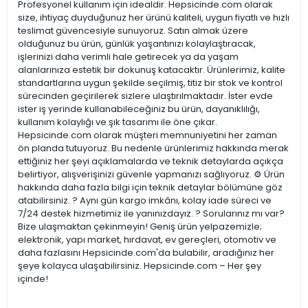
Profesyonel kullanım için idealdir. Hepsicinde.com olarak
size, ihtiyaç duyduğunuz her ürünü kaliteli, uygun fiyatlı ve hızlı
teslimat güvencesiyle sunuyoruz. Satın almak üzere
olduğunuz bu ürün, günlük yaşantınızı kolaylaştıracak,
işlerinizi daha verimli hale getirecek ya da yaşam
alanlarınıza estetik bir dokunuş katacaktır. Ürünlerimiz, kalite
standartlarına uygun şekilde seçilmiş, titiz bir stok ve kontrol
sürecinden geçirilerek sizlere ulaştırılmaktadır. İster evde
ister iş yerinde kullanabileceğiniz bu ürün, dayanıklılığı,
kullanım kolaylığı ve şık tasarımı ile öne çıkar.
Hepsicinde.com olarak müşteri memnuniyetini her zaman
ön planda tutuyoruz. Bu nedenle ürünlerimiz hakkında merak
ettiğiniz her şeyi açıklamalarda ve teknik detaylarda açıkça
belirtiyor, alışverişinizi güvenle yapmanızı sağlıyoruz. ⚙️ Ürün
hakkında daha fazla bilgi için teknik detaylar bölümüne göz
atabilirsiniz. ? Aynı gün kargo imkânı, kolay iade süreci ve
7/24 destek hizmetimiz ile yanınızdayız. ? Sorularınız mı var?
Bize ulaşmaktan çekinmeyin! Geniş ürün yelpazemizle;
elektronik, yapı market, hırdavat, ev gereçleri, otomotiv ve
daha fazlasını Hepsicinde.com'da bulabilir, aradığınız her
şeye kolayca ulaşabilirsiniz. Hepsicinde.com – Her şey
içinde!