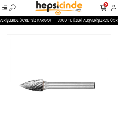
0
VERİŞLERDE ÜCRETSİZ KARGO!
3000 TL ÜZERİ ALIŞVERİŞLERDE ÜCR