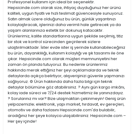
Profesyonel kullanım için ideal bir seçenektir.
Hepsicinde.com olarak size, ihtiyaç duyduğunuz her ürünü
kaliteli, uygun fiyatlı ve hızlı teslimat güvencesiyle sunuyoruz.
Satın almak üzere olduğunuz bu ürün, günlük yaşantınızı
kolaylaştıracak, işlerinizi daha verimli hale getirecek ya da
yaşam alanlarınıza estetik bir dokunuş katacaktır.
Ürünlerimiz, kalite standartlarına uygun şekilde seçilmiş, titiz
bir stok ve kontrol sürecinden geçirilerek sizlere
ulaştırılmaktadır. İster evde ister iş yerinde kullanabileceğiniz
bu ürün, dayanıklılığı, kullanım kolaylığı ve şık tasarımı ile öne
çıkar. Hepsicinde.com olarak müşteri memnuniyetini her
zaman ön planda tutuyoruz. Bu nedenle ürünlerimiz
hakkında merak ettiğiniz her şeyi açıklamalarda ve teknik
detaylarda açıkça belirtiyor, alışverişinizi güvenle yapmanızı
sağlıyoruz. ⚙️ Ürün hakkında daha fazla bilgi için teknik
detaylar bölümüne göz atabilirsiniz. ? Aynı gün kargo imkânı,
kolay iade süreci ve 7/24 destek hizmetimiz ile yanınızdayız.
? Sorularınız mı var? Bize ulaşmaktan çekinmeyin! Geniş ürün
yelpazemizle; elektronik, yapı market, hırdavat, ev gereçleri,
otomotiv ve daha fazlasını Hepsicinde.com'da bulabilir,
aradığınız her şeye kolayca ulaşabilirsiniz. Hepsicinde.com –
Her şey içinde!