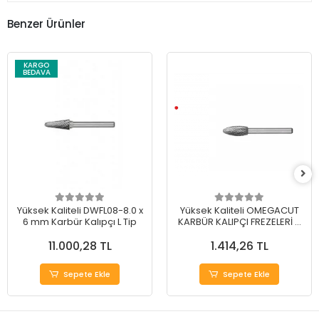
Benzer Ürünler
KARGO
BEDAVA
Yüksek Kaliteli DWFL08-8.0 x
Yüksek Kaliteli OMEGACUT
6 mm Karbür Kalıpçı L Tip
KARBÜR KALIPÇI FREZELERİ H
TİP 12 mm
11.000,28 TL
1.414,26 TL
Sepete Ekle
Sepete Ekle