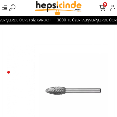
0
VERİŞLERDE ÜCRETSİZ KARGO!
3000 TL ÜZERİ ALIŞVERİŞLERDE ÜCR