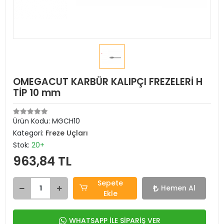
OMEGACUT KARBÜR KALIPÇI FREZELERİ H
TİP 10 mm
Ürün Kodu:
MGCH10
Kategori:
Freze Uçları
Stok:
20+
963,84 TL
Sepete
Hemen Al
Ekle
WHATSAPP İLE SİPARİŞ VER