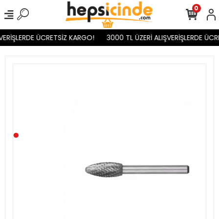
0
VERİŞLERDE ÜCRETSİZ KARGO!
3000 TL ÜZERİ ALIŞVERİŞLERDE ÜCR