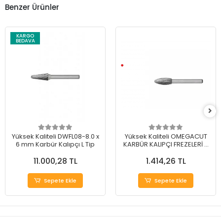
Benzer Ürünler
KARGO
BEDAVA
Yüksek Kaliteli DWFL08-8.0 x
Yüksek Kaliteli OMEGACUT
6 mm Karbür Kalıpçı L Tip
KARBÜR KALIPÇI FREZELERİ H
TİP 12 mm
11.000,28 TL
1.414,26 TL
Sepete Ekle
Sepete Ekle