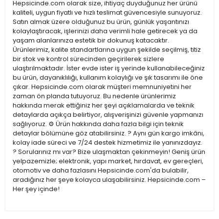
Hepsicinde.com olarak size, ihtiyaç duyduğunuz her ürünü
kaliteli, uygun fiyatlı ve hızlı teslimat güvencesiyle sunuyoruz.
Satın almak üzere olduğunuz bu ürün, günlük yaşantınızı
kolaylaştıracak, işlerinizi daha verimli hale getirecek ya da
yaşam alanlarınıza estetik bir dokunuş katacaktır.
Ürünlerimiz, kalite standartlarına uygun şekilde seçilmiş, titiz
bir stok ve kontrol sürecinden geçirilerek sizlere
ulaştırılmaktadır. İster evde ister iş yerinde kullanabileceğiniz
bu ürün, dayanıklılığı, kullanım kolaylığı ve şık tasarımı ile öne
çıkar. Hepsicinde.com olarak müşteri memnuniyetini her
zaman ön planda tutuyoruz. Bu nedenle ürünlerimiz
hakkında merak ettiğiniz her şeyi açıklamalarda ve teknik
detaylarda açıkça belirtiyor, alışverişinizi güvenle yapmanızı
sağlıyoruz. ⚙️ Ürün hakkında daha fazla bilgi için teknik
detaylar bölümüne göz atabilirsiniz. ? Aynı gün kargo imkânı,
kolay iade süreci ve 7/24 destek hizmetimiz ile yanınızdayız.
? Sorularınız mı var? Bize ulaşmaktan çekinmeyin! Geniş ürün
yelpazemizle; elektronik, yapı market, hırdavat, ev gereçleri,
otomotiv ve daha fazlasını Hepsicinde.com'da bulabilir,
aradığınız her şeye kolayca ulaşabilirsiniz. Hepsicinde.com –
Her şey içinde!