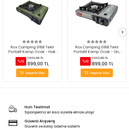
Rox Camping 0188 Tekli
Rox Camping 0188 Tekli
Portatif Kamp Ocak - Haki
Portatif Kamp Ocak - Gri,
Yeşil, Rüzgarlıklı, Ekstra Gaz
Rüzgarlıklı, Ekstra Gaz Girişli
1.001,48 TL
1.001,48 TL
Girişli
%10
%10
899,00 TL
899,00 TL
Sepete Ekle
Sepete Ekle
Hızlı Teslimat
Siparişleriniz en kısa sürede elinize ulaşır.
Güvenli Alışveriş
Güvenli ve kolay ödeme sistemi