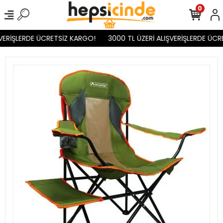
0
VERİŞLERDE ÜCRETSİZ KARGO!
3000 TL ÜZERİ ALIŞVERİŞLERDE ÜCR