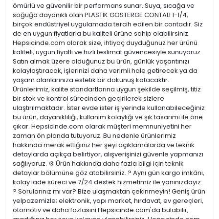
ömürlü ve güvenilir bir performans sunar. Suya, sıcağa ve
soğuğa dayanıklı olan PLASTİK GÖSTERGE CONTALI 1-1/4,
birçok endüstriyel uygulamada tercih edilen bir contadır. Siz
de en uygun fiyatlarla bu kaliteli ürüne sahip olabilirsiniz.
Hepsicinde.com olarak size, ihtiyaç duyduğunuz her ürünü
kaliteli, uygun fiyatlı ve hızlı teslimat güvencesiyle sunuyoruz.
Satın almak üzere olduğunuz bu ürün, günlük yaşantınızı
kolaylaştıracak, işlerinizi daha verimli hale getirecek ya da
yaşam alanlarınıza estetik bir dokunuş katacaktır.
Ürünlerimiz, kalite standartlarına uygun şekilde seçilmiş, titiz
bir stok ve kontrol sürecinden geçirilerek sizlere
ulaştırılmaktadır. İster evde ister iş yerinde kullanabileceğiniz
bu ürün, dayanıklılığı, kullanım kolaylığı ve şık tasarımı ile öne
çıkar. Hepsicinde.com olarak müşteri memnuniyetini her
zaman ön planda tutuyoruz. Bu nedenle ürünlerimiz
hakkında merak ettiğiniz her şeyi açıklamalarda ve teknik
detaylarda açıkça belirtiyor, alışverişinizi güvenle yapmanızı
sağlıyoruz. ⚙️ Ürün hakkında daha fazla bilgi için teknik
detaylar bölümüne göz atabilirsiniz. ? Aynı gün kargo imkânı,
kolay iade süreci ve 7/24 destek hizmetimiz ile yanınızdayız.
? Sorularınız mı var? Bize ulaşmaktan çekinmeyin! Geniş ürün
yelpazemizle; elektronik, yapı market, hırdavat, ev gereçleri,
otomotiv ve daha fazlasını Hepsicinde.com'da bulabilir,