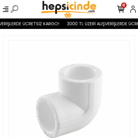
0
VERİŞLERDE ÜCRETSİZ KARGO!
3000 TL ÜZERİ ALIŞVERİŞLERDE ÜCR