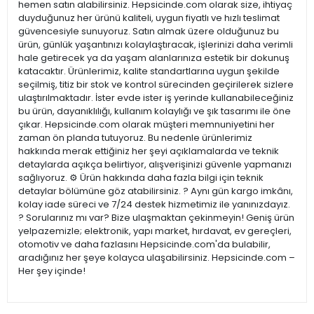
hemen satın alabilirsiniz. Hepsicinde.com olarak size, ihtiyaç
duyduğunuz her ürünü kaliteli, uygun fiyatlı ve hızlı teslimat
güvencesiyle sunuyoruz. Satın almak üzere olduğunuz bu
ürün, günlük yaşantınızı kolaylaştıracak, işlerinizi daha verimli
hale getirecek ya da yaşam alanlarınıza estetik bir dokunuş
katacaktır. Ürünlerimiz, kalite standartlarına uygun şekilde
seçilmiş, titiz bir stok ve kontrol sürecinden geçirilerek sizlere
ulaştırılmaktadır. İster evde ister iş yerinde kullanabileceğiniz
bu ürün, dayanıklılığı, kullanım kolaylığı ve şık tasarımı ile öne
çıkar. Hepsicinde.com olarak müşteri memnuniyetini her
zaman ön planda tutuyoruz. Bu nedenle ürünlerimiz
hakkında merak ettiğiniz her şeyi açıklamalarda ve teknik
detaylarda açıkça belirtiyor, alışverişinizi güvenle yapmanızı
sağlıyoruz. ⚙️ Ürün hakkında daha fazla bilgi için teknik
detaylar bölümüne göz atabilirsiniz. ? Aynı gün kargo imkânı,
kolay iade süreci ve 7/24 destek hizmetimiz ile yanınızdayız.
? Sorularınız mı var? Bize ulaşmaktan çekinmeyin! Geniş ürün
yelpazemizle; elektronik, yapı market, hırdavat, ev gereçleri,
otomotiv ve daha fazlasını Hepsicinde.com'da bulabilir,
aradığınız her şeye kolayca ulaşabilirsiniz. Hepsicinde.com –
Her şey içinde!