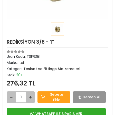
REDİKSİYON 3/8 - 1''
Ürün Kodu:
TSFR381
Marka:
tsf
Kategori:
Tesisat ve Fittings Malzemeleri
Stok:
20+
276,32 TL
Sepete
Hemen Al
Ekle
WHATSAPP İLE SİPARİŞ VER