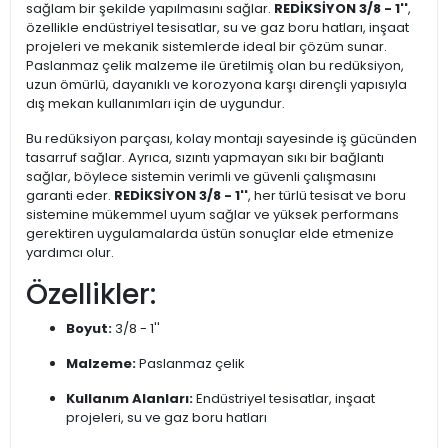
sağlam bir şekilde yapılmasını sağlar.
REDİKSİYON 3/8 - 1''
,
özellikle endüstriyel tesisatlar, su ve gaz boru hatları, inşaat
projeleri ve mekanik sistemlerde ideal bir çözüm sunar.
Paslanmaz çelik malzeme ile üretilmiş olan bu redüksiyon,
uzun ömürlü, dayanıklı ve korozyona karşı dirençli yapısıyla
dış mekan kullanımları için de uygundur.
Bu redüksiyon parçası, kolay montajı sayesinde iş gücünden
tasarruf sağlar. Ayrıca, sızıntı yapmayan sıkı bir bağlantı
sağlar, böylece sistemin verimli ve güvenli çalışmasını
garanti eder.
REDİKSİYON 3/8 - 1''
, her türlü tesisat ve boru
sistemine mükemmel uyum sağlar ve yüksek performans
gerektiren uygulamalarda üstün sonuçlar elde etmenize
yardımcı olur.
Özellikler:
Boyut:
3/8 - 1''
Malzeme:
Paslanmaz çelik
Kullanım Alanları:
Endüstriyel tesisatlar, inşaat
projeleri, su ve gaz boru hatları