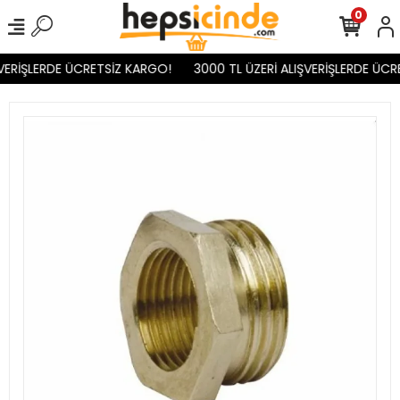
0
VERİŞLERDE ÜCRETSİZ KARGO!
3000 TL ÜZERİ ALIŞVERİŞLERDE ÜCR