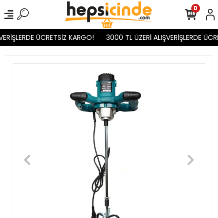
0
VERİŞLERDE ÜCRETSİZ KARGO!
3000 TL ÜZERİ ALIŞVERİŞLERDE ÜCR