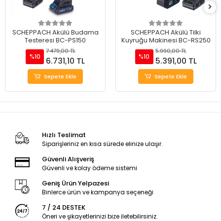
SCHEPPACH Akülü Budama
SCHEPPACH Akülü Tilki
Testeresi BC-PS150
Kuyruğu Makinesi BC-RS250
7.479,00 TL
5.990,00 TL
%10
%10
6.731,10 TL
5.391,00 TL
Sepete Ekle
Sepete Ekle
Hızlı Teslimat
Siparişleriniz en kısa sürede elinize ulaşır.
Güvenli Alışveriş
Güvenli ve kolay ödeme sistemi
Geniş Ürün Yelpazesi
Binlerce ürün ve kampanya seçeneği
7 / 24 DESTEK
Öneri ve şikayetlerinizi bize iletebilirsiniz.