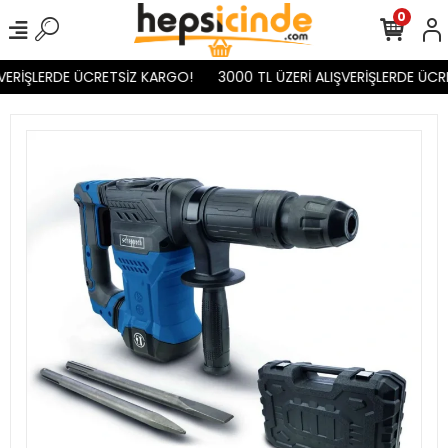
0
VERİŞLERDE ÜCRETSİZ KARGO!
3000 TL ÜZERİ ALIŞVERİŞLERDE ÜCR