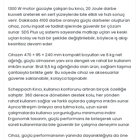
1300 W motor gücüyle çalışan bu kırıcı, 20 Joule darbe
kuvveti üreterek en sert yüzeylerde bile etkili ve hızlı sonuç
verir. Dakikada 4100 darbe oranıyla güçlü darbeler oluşturan
cihaz, zorlu inşaat ve tadilat işlerinde güvenilir bir çözüm
sunar. SDS Plus uç sistemi sayesinde matkap uçları ve keski
uçları kolay ve hızlı bir şekilde değiştirilebilir, böylece iş akışı
kesintisiz devam eder.
Cihazın 470 × 95 × 240 mm kompakt boyutları ve 6 kg net
ağırlığı, güçlü olmasının yanı sıra dengeli ve rahat bir kullanım
imkânı sunar. Brüt 9,5 kg ağırlığında olan ürün, sağlam taşıma
çantasıyla birlikte gelir. Bu sayede cihaz ve aksesuarlar
güvenle saklanabilir, kolayca taşınabilir.
Scheppach Kırıcı, kullanıcı konforunu artıran birçok özelliğe
sahiptir. 360 derece dönebilen destek kolu, her yönden
rahat kullanım sağlar ve farklı açılarda çalışma imkânı sunar.
Ayrıca titreşim önleyici ana tutma kolu, uzun süreli
çalışmalarda kullanıcı yorgunluğunu minimuma indirir.
Ergonomik tasarım, güçlü performans ile birleşerek uzun
süreli kullanımlarda bile güvenilir bir çalışma deneyimi sunar.
Cihaz, güçlü performansının yanında dayanıklılığıyla da öne