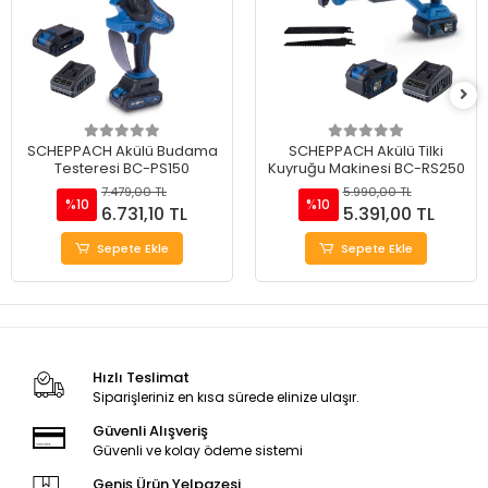
SCHEPPACH Akülü Budama
SCHEPPACH Akülü Tilki
Testeresi BC-PS150
Kuyruğu Makinesi BC-RS250
7.479,00 TL
5.990,00 TL
%10
%10
6.731,10 TL
5.391,00 TL
Sepete Ekle
Sepete Ekle
Hızlı Teslimat
Siparişleriniz en kısa sürede elinize ulaşır.
Güvenli Alışveriş
Güvenli ve kolay ödeme sistemi
Geniş Ürün Yelpazesi