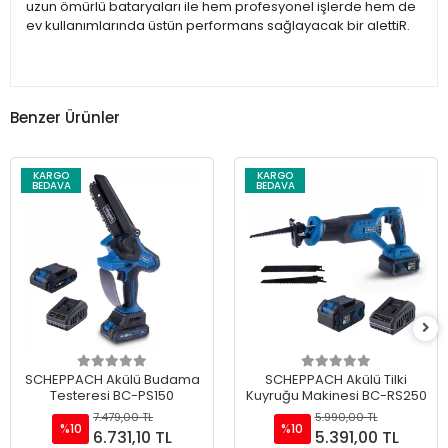
uzun ömürlü bataryaları ile hem profesyonel işlerde hem de
ev kullanımlarında üstün performans sağlayacak bir alettiR.
Benzer Ürünler
KARGO
KARGO
BEDAVA
BEDAVA
SCHEPPACH Akülü Budama
SCHEPPACH Akülü Tilki
Testeresi BC-PS150
Kuyruğu Makinesi BC-RS250
7.479,00 TL
5.990,00 TL
%10
%10
6.731,10 TL
5.391,00 TL