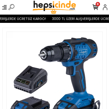
0
ERİŞLERDE ÜCRETSİZ KARGO!
3000 TL ÜZERİ ALIŞVERİŞLERDE ÜCRE