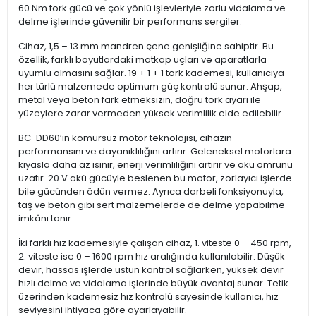
60 Nm tork gücü ve çok yönlü işlevleriyle zorlu vidalama ve
delme işlerinde güvenilir bir performans sergiler.
Cihaz, 1,5 – 13 mm mandren çene genişliğine sahiptir. Bu
özellik, farklı boyutlardaki matkap uçları ve aparatlarla
uyumlu olmasını sağlar. 19 + 1 + 1 tork kademesi, kullanıcıya
her türlü malzemede optimum güç kontrolü sunar. Ahşap,
metal veya beton fark etmeksizin, doğru tork ayarı ile
yüzeylere zarar vermeden yüksek verimlilik elde edilebilir.
BC-DD60’ın kömürsüz motor teknolojisi, cihazın
performansını ve dayanıklılığını artırır. Geleneksel motorlara
kıyasla daha az ısınır, enerji verimliliğini artırır ve akü ömrünü
uzatır. 20 V akü gücüyle beslenen bu motor, zorlayıcı işlerde
bile gücünden ödün vermez. Ayrıca darbeli fonksiyonuyla,
taş ve beton gibi sert malzemelerde de delme yapabilme
imkânı tanır.
İki farklı hız kademesiyle çalışan cihaz, 1. viteste 0 – 450 rpm,
2. viteste ise 0 – 1600 rpm hız aralığında kullanılabilir. Düşük
devir, hassas işlerde üstün kontrol sağlarken, yüksek devir
hızlı delme ve vidalama işlerinde büyük avantaj sunar. Tetik
üzerinden kademesiz hız kontrolü sayesinde kullanıcı, hız
seviyesini ihtiyaca göre ayarlayabilir.