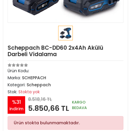
Scheppach BC-DD60 2x4Ah Akülü
Darbeli Vidalama
Ürün Kodu:
Marka:
SCHEPPACH
Kategori:
Scheppach
Stok:
Stokta yok
8.518,16 TL
%31
KARGO
5.850,66 TL
BEDAVA
indirim
Ürün stokta bulunmamaktadır.