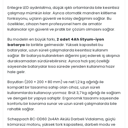
Entegre LED aydınlatma, düşük ışıklı ortamlarda bile kesintisiz
çalışmayı mümkün kılar. Ayrıca otomatik mandren kilitleme
fonksiyonu, uçların güvenli ve kolay değişimini sağlar. Bu
özellikler, cihazın hem profesyonel hem de amatör
kullanıcılar için güvenli ve pratik bir çözüm olmasını sağlar.
Bu modelin en büyük farkı,
2 adet 4Ah lityum-iyon
batarya
ile birlikte gelmesidir. Yüksek kapasiteli bu
bataryalar, uzun süreli çalışmalarda kesintisiz kullanım
sağlar. Bir batarya kullanılırken diğerini şarj ederek iş akışınızı
duraksamadan sürdürebilirsiniz. Ayrıca hızlı şarj özelliği
sayesinde bataryalar kısa sürede yeniden kullanıma hazır
hale gelir.
Boyutları (200 × 200 × 80 mm) ve net 1,2 kg ağırlığı ile
kompakt bir tasarıma sahip olan cihaz, uzun süreli
kullanımlarda kullanıcıyı yormaz. Brüt 3,7 kg ağırlığı ile sağlam
ve dengeli bir yapıya sahiptir. Ergonomik tasarımı sayesinde
konforlu bir kavrama sunar ve uzun süreli çalışmalarda bile
rahatlık sağlar.
Scheppach BC-DD60 2x4Ah Akülü Darbeli Vidalama, güçlü
kömürsüz motoru, yüksek tork kapasitesi, darbeli modu ve