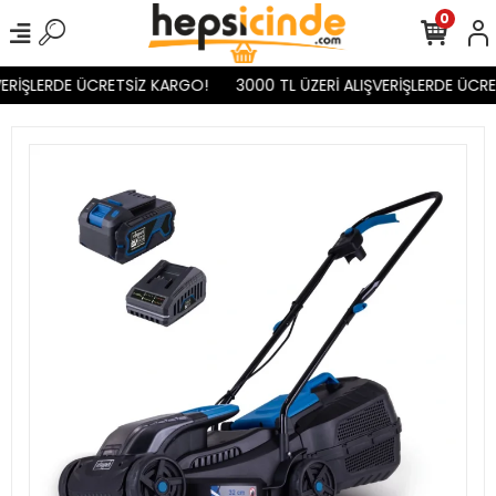
0
ERİŞLERDE ÜCRETSİZ KARGO!
3000 TL ÜZERİ ALIŞVERİŞLERDE ÜCRE