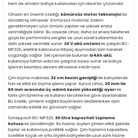
hem de amatör bahçe kullanıcıları için ideal bir çözümdür.
Cihazın en önemli özelliği,
kömürsüz motor teknolojisi
ile
donatılmış olmasıdır. Kömürsüz motorlar, bakım
gerektirmeyen uzun ömürlü yapıları ve yüksek enerji
verimliliğiyle bilinir. Bu sayede cihaz, daha az enerji tüketerek
güçlü bir performans sergiler ve uzun süreli kullanımlarda
dahi yüksek verimlilik sunar.
20 V akü sistemi
ile çalışan BC-
MP320, elektrik kablosuna ihtiyaç duymadan tam hareket
özgürlüğü sağlar. Set içerisinde bulunan
1x4Ah akü
,
kullanıcıya tatmin edici bir çalışma süresi sunar ve bahçe
işlerinin kesintisiz devam etmesine imkân tanır.
Çim biçme makinası,
32 cm kesim genişliği
ile bahçelerde
hızlı ve etkili bir biçme işlemi yapar. Ayrıca cihaz,
20 mm ile
60 mm arasında üç adımlı kesim yüksekliği ayarı
ile
farklı çim türlerine ve kullanıcı tercihlerine göre ayarlanabilir.
Bu özellik, çimlerin sağlıklı büyümesini desteklerken aynı
zamanda estetik bir görünüm sağlar.
Scheppach BC-MP320,
30 litre kapasiteli toplama
kutusu
ile donatılmıştır. Bu hazne, biçilen çimleri etkili şekilde
toplar ve kullanıcıya pratiklik sağlar. Çim toplama kapasitesi,
özellikle küçük ve orta ölçekli bahçelerde uzun süre hazne