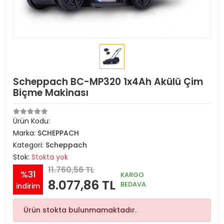
Scheppach BC-MP320 1x4Ah Akülü Çim
Biçme Makinası
Ürün Kodu:
Marka:
SCHEPPACH
Kategori:
Scheppach
Stok:
Stokta yok
11.760,56 TL
%31
KARGO
8.077,86 TL
BEDAVA
indirim
Ürün stokta bulunmamaktadır.