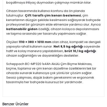
boşaltmaya ihtiyaç duymadan çalışmayı mümkün kılar.
Cihazın tasarımında kullanıcı konforu da ön planda
tutulmuştur.
Çift taraflı çim kenarı beslemesi
, çim
kenarlarının düzgün şekilde kesilmesini sağlayarak bahçede
profesyonel bir görünüm elde etmenize yardımcı olur. Ayrıca
katlanabilir gidon
özelliği, cihazın kolayca depolanmasını
ve taşıma sırasında yer tasarrufu yapılmasını sağlar.
Ölçüleri
1110 × 380 × 1010 mm
olan cihaz, kompakt ve dengeli
yapısıyla rahat kullanım sunar.
Net 8,5 kg ağırlığı
sayesinde
hafif ve kolay manevra yapılabilirken,
brüt 10,1 kg ağırlığı
cihazın sağlamlığını ve dayanıklılığını destekler.
Scheppach BC-MP320 1x4Ah Akülü Çim Biçme Makinası,
biçme, toplama ve çim kenarı düzeltme özelliklerini tek bir
cihazda sunarak kullanıcıya çok yönlü bir çözüm sağlar.
Sessiz çalışması, düşük bakım gereksinimi ve ergonomik
tasarımıyla her bahçede kusursuz bir yardımcıdır.
Benzer Ürünler