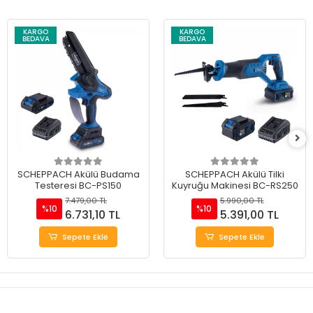
KARGO
KARGO
BEDAVA
BEDAVA
SCHEPPACH Akülü Budama
SCHEPPACH Akülü Tilki
Testeresi BC-PS150
Kuyruğu Makinesi BC-RS250
7.479,00 TL
5.990,00 TL
%10
%10
6.731,10 TL
5.391,00 TL
Sepete Ekle
Sepete Ekle