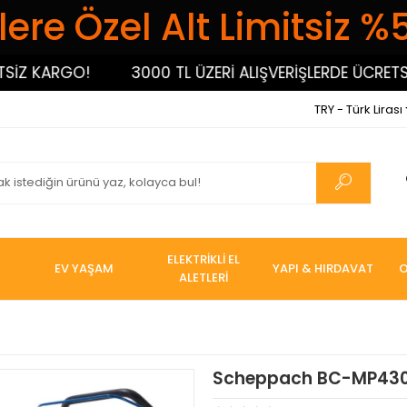
ere Özel Alt Limitsiz %
 KARGO!
3000 TL ÜZERİ ALIŞVERİŞLERDE ÜCRETSİZ K
TRY - Türk Lirası
ELEKTRİKLİ EL
EV YAŞAM
YAPI & HIRDAVAT
O
ALETLERİ
Scheppach BC-MP430 