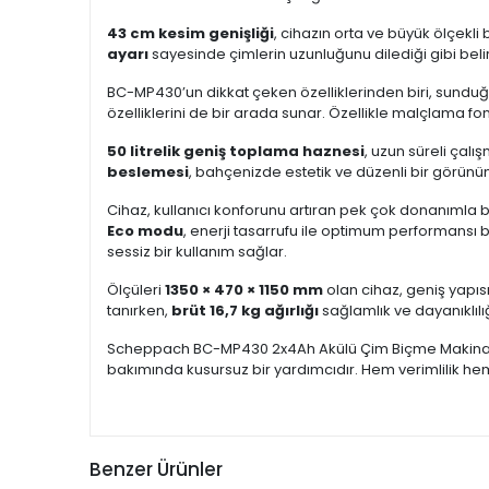
43 cm kesim genişliği
, cihazın orta ve büyük ölçekli 
ayarı
sayesinde çimlerin uzunluğunu dilediği gibi belirl
BC-MP430’un dikkat çeken özelliklerinden biri, sundu
özelliklerini de bir arada sunar. Özellikle malçlama 
50 litrelik geniş toplama haznesi
, uzun süreli çalı
beslemesi
, bahçenizde estetik ve düzenli bir görünü
Cihaz, kullanıcı konforunu artıran pek çok donanımla bir
Eco modu
, enerji tasarrufu ile optimum performans
sessiz bir kullanım sağlar.
Ölçüleri
1350 × 470 × 1150 mm
olan cihaz, geniş yapıs
tanırken,
brüt 16,7 kg ağırlığı
sağlamlık ve dayanıklılı
Scheppach BC-MP430 2x4Ah Akülü Çim Biçme Makinası;
bakımında kusursuz bir yardımcıdır. Hem verimlilik hem 
Benzer Ürünler