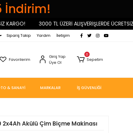
5 İndirim!
ARGO!
3000 TL ÜZERİ ALIŞVERİŞLERDE ÜCRETSİZ KA
Sipariş Takip
Yardım
İletişim
0
Giriş Yap
Favorilerim
Sepetim
Üye Ol
TO & SANAYİ
MARKALAR
İŞ GÜVENLİĞİ
2x4Ah Akülü Çim Biçme Makinası