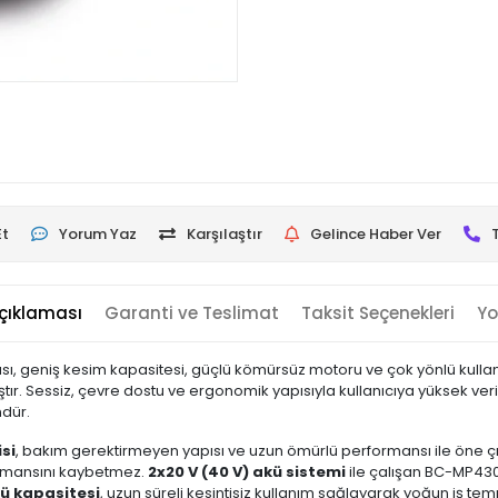
Et
Yorum Yaz
Karşılaştır
Gelince Haber Ver
çıklaması
Garanti ve Teslimat
Taksit Seçenekleri
Yo
eniş kesim kapasitesi, güçlü kömürsüz motoru ve çok yönlü kullanım 
tır. Sessiz, çevre dostu ve ergonomik yapısıyla kullanıcıya yüksek v
mdür.
si
, bakım gerektirmeyen yapısı ve uzun ömürlü performansı ile öne ç
formansını kaybetmez.
2x20 V (40 V) akü sistemi
ile çalışan BC-MP430
ü kapasitesi
, uzun süreli kesintisiz kullanım sağlayarak yoğun iş t