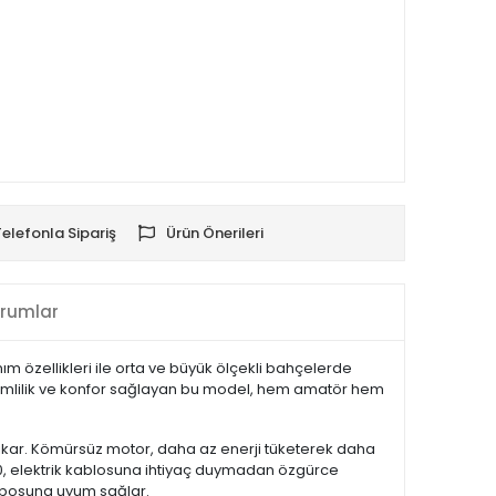
Telefonla Sipariş
Ürün Önerileri
rumlar
özellikleri ile orta ve büyük ölçekli bahçelerde
erimlilik ve konfor sağlayan bu model, hem amatör hem
ıkar. Kömürsüz motor, daha az enerji tüketerek daha
, elektrik kablosuna ihtiyaç duymadan özgürce
emposuna uyum sağlar.