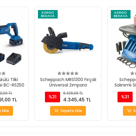
KARGO
KARGO
BEDAVA
BEDAVA
ülü Tilki
Scheppach MRS1300 Fırçalı
Schepp
si BC-RS250
Üniversal Zımpara
Salınımlı S
M
0,00 TL
6.326,93 TL
%31
%31
91,00 TL
4.345,45 TL
 Ekle
Sepete Ekle
S