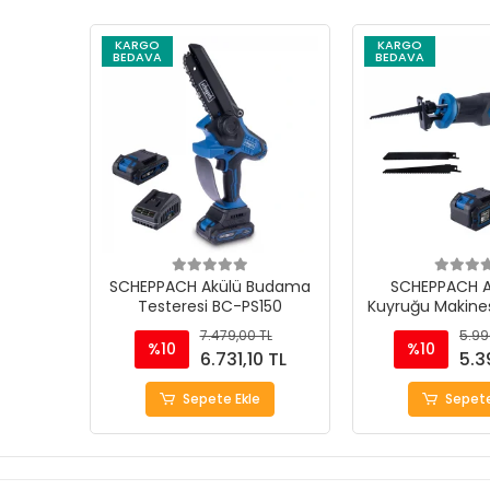
KARGO
KARGO
BEDAVA
BEDAVA
SCHEPPACH Akülü Budama
SCHEPPACH Ak
Testeresi BC-PS150
Kuyruğu Makine
7.479,00 TL
5.99
%10
%10
6.731,10 TL
5.3
Sepete Ekle
Sepete