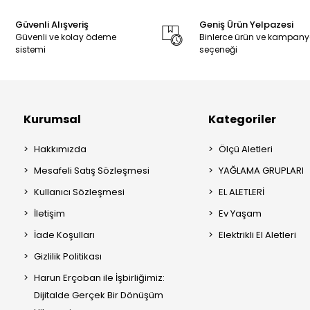
Güvenli Alışveriş
Geniş Ürün Yelpazesi
Güvenli ve kolay ödeme
Binlerce ürün ve kampan
sistemi
seçeneği
Kurumsal
Kategoriler
Hakkımızda
Ölçü Aletleri
Mesafeli Satış Sözleşmesi
YAĞLAMA GRUPLARI
Kullanıcı Sözleşmesi
EL ALETLERİ
İletişim
Ev Yaşam
İade Koşulları
Elektrikli El Aletleri
Gizlilik Politikası
Harun Erçoban ile İşbirliğimiz:
Dijitalde Gerçek Bir Dönüşüm