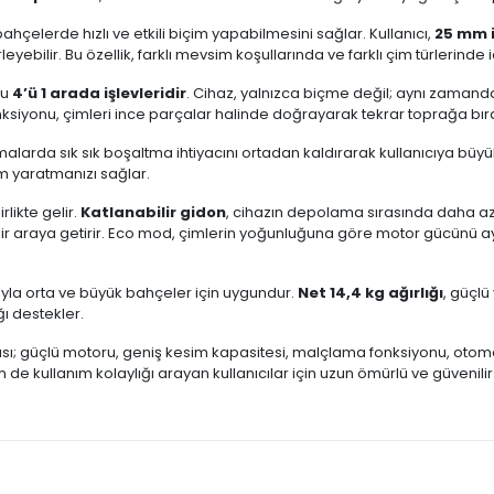
bahçelerde hızlı ve etkili biçim yapabilmesini sağlar. Kullanıcı,
25 mm i
eyebilir. Bu özellik, farklı mevsim koşullarında ve farklı çim türlerind
ğu
4’ü 1 arada işlevleridir
. Cihaz, yalnızca biçme değil; aynı zaman
fonksiyonu, çimleri ince parçalar halinde doğrayarak tekrar toprağa b
şmalarda sık sık boşaltma ihtiyacını ortadan kaldırarak kullanıcıya büyü
m yaratmanızı sağlar.
likte gelir.
Katlanabilir gidon
, cihazın depolama sırasında daha az
ı bir araya getirir. Eco mod, çimlerin yoğunluğuna göre motor gücün
ıyla orta ve büyük bahçeler için uygundur.
Net 14,4 kg ağırlığı
, güçl
ğı destekler.
 güçlü motoru, geniş kesim kapasitesi, malçlama fonksiyonu, otom
de kullanım kolaylığı arayan kullanıcılar için uzun ömürlü ve güvenili