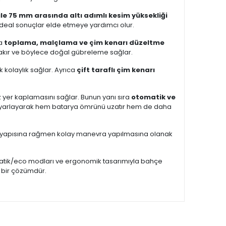
le 75 mm arasında altı adımlı kesim yüksekliği
e ideal sonuçlar elde etmeye yardımcı olur.
da
toplama, malçlama ve çim kenarı düzeltme
ırakır ve böylece doğal gübreleme sağlar.
k kolaylık sağlar. Ayrıca
çift taraflı çim kenarı
 yer kaplamasını sağlar. Bunun yanı sıra
otomatik ve
ü ayarlayarak hem batarya ömrünü uzatır hem de daha
ü yapısına rağmen kolay manevra yapılmasına olanak
atik/eco modları ve ergonomik tasarımıyla bahçe
r bir çözümdür.