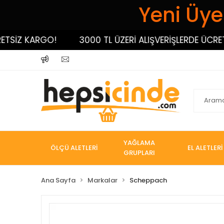
Yeni Üyel
Z KARGO!
3000 TL ÜZERİ ALIŞVERİŞLERDE ÜCRETSİZ
YAĞLAMA
ÖLÇÜ ALETLERİ
EL ALETLERİ
GRUPLARI
Ana Sayfa
Markalar
Scheppach