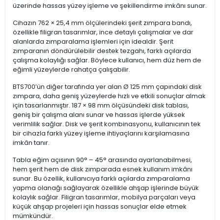
üzerinde hassas yüzey işleme ve şekillendirme imkânı sunar.
Cihazın 762 × 25,4 mm ölçülerindeki şerit zımpara bandı,
özellikle filigran tasarımlar, ince detaylı çalışmalar ve dar
alanlarda zımparalama işlemleri için idealdir. Şerit
zımparanın döndürülebilir destek tezgahı, farklı açılarda
çalışma kolaylığı sağlar. Böylece kullanıcı, hem düz hem de
eğimli yüzeylerde rahatça çalışabilir.
BTS700’ün diğer tarafında yer alan Ø 125 mm çapındaki disk
zımpara, daha geniş yüzeylerde hızlı ve etkili sonuçlar almak
için tasarlanmıştır. 187 × 98 mm ölçüsündeki disk tablası,
geniş bir çalışma alanı sunar ve hassas işlerde yüksek
verimlilik sağlar. Disk ve şerit kombinasyonu, kullanıcının tek
bir cihazla farklı yüzey işleme ihtiyaçlarını karşılamasına
imkân tanır.
Tabla eğim açısının 90° – 45° arasında ayarlanabilmesi,
hem şerit hem de disk zımparada esnek kullanım imkânı
sunar. Bu özellik, kullanıcıya farklı açılarda zımparalama
yapma olanağı sağlayarak özellikle ahşap işlerinde büyük
kolaylık sağlar. Filigran tasarımlar, mobilya parçaları veya
küçük ahşap projeleri için hassas sonuçlar elde etmek
mümkündür.