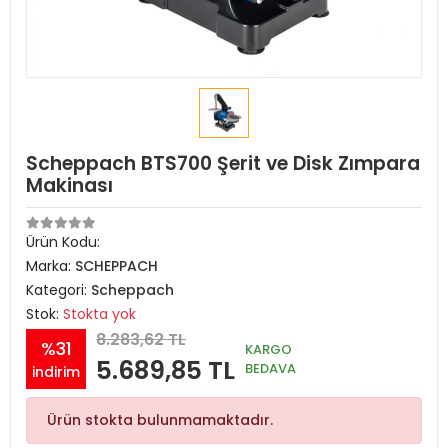
Scheppach BTS700 Şerit ve Disk Zımpara
Makinası
Ürün Kodu:
Marka:
SCHEPPACH
Kategori:
Scheppach
Stok:
Stokta yok
8.283,62 TL
%31
KARGO
5.689,85 TL
BEDAVA
indirim
Ürün stokta bulunmamaktadır.