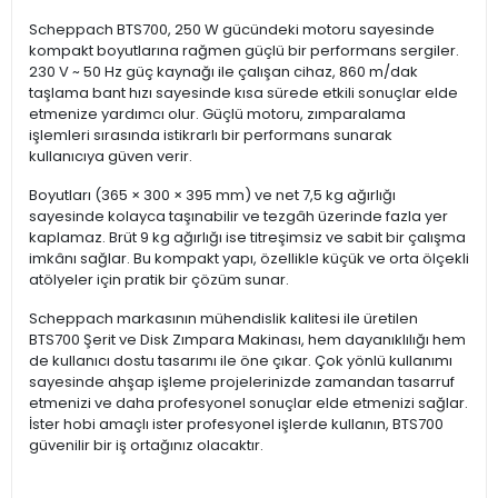
Scheppach BTS700, 250 W gücündeki motoru sayesinde
kompakt boyutlarına rağmen güçlü bir performans sergiler.
230 V ~ 50 Hz güç kaynağı ile çalışan cihaz, 860 m/dak
taşlama bant hızı sayesinde kısa sürede etkili sonuçlar elde
etmenize yardımcı olur. Güçlü motoru, zımparalama
işlemleri sırasında istikrarlı bir performans sunarak
kullanıcıya güven verir.
Boyutları (365 × 300 × 395 mm) ve net 7,5 kg ağırlığı
sayesinde kolayca taşınabilir ve tezgâh üzerinde fazla yer
kaplamaz. Brüt 9 kg ağırlığı ise titreşimsiz ve sabit bir çalışma
imkânı sağlar. Bu kompakt yapı, özellikle küçük ve orta ölçekli
atölyeler için pratik bir çözüm sunar.
Scheppach markasının mühendislik kalitesi ile üretilen
BTS700 Şerit ve Disk Zımpara Makinası, hem dayanıklılığı hem
de kullanıcı dostu tasarımı ile öne çıkar. Çok yönlü kullanımı
sayesinde ahşap işleme projelerinizde zamandan tasarruf
etmenizi ve daha profesyonel sonuçlar elde etmenizi sağlar.
İster hobi amaçlı ister profesyonel işlerde kullanın, BTS700
güvenilir bir iş ortağınız olacaktır.