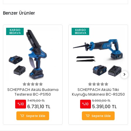
Benzer Ürünler
KARGO
KARGO
BEDAVA
BEDAVA
SCHEPPACH Akülü Budama
SCHEPPACH Akülü Tilki
Testeresi BC-PS150
Kuyruğu Makinesi BC-RS250
7.479,00 TL
5.990,00 TL
%10
%10
6.731,10 TL
5.391,00 TL
Sepete Ekle
Sepete Ekle