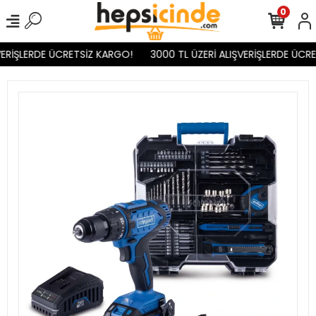
0
ERİŞLERDE ÜCRETSİZ KARGO!
3000 TL ÜZERİ ALIŞVERİŞLERDE ÜCRE