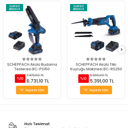
KARGO
KARGO
BEDAVA
BEDAVA
SCHEPPACH Akülü Budama
SCHEPPACH Akülü Tilki
Testeresi BC-PS150
Kuyruğu Makinesi BC-RS250
7.479,00 TL
5.990,00 TL
%10
%10
6.731,10 TL
5.391,00 TL
Sepete Ekle
Sepete Ekle
Hızlı Teslimat