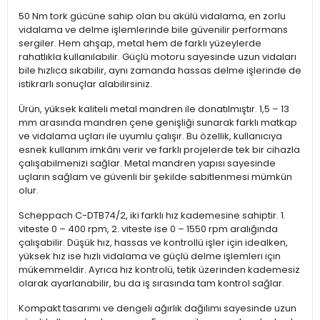
50 Nm tork gücüne sahip olan bu akülü vidalama, en zorlu
vidalama ve delme işlemlerinde bile güvenilir performans
sergiler. Hem ahşap, metal hem de farklı yüzeylerde
rahatlıkla kullanılabilir. Güçlü motoru sayesinde uzun vidaları
bile hızlıca sıkabilir, aynı zamanda hassas delme işlerinde de
istikrarlı sonuçlar alabilirsiniz.
Ürün, yüksek kaliteli metal mandren ile donatılmıştır. 1,5 – 13
mm arasında mandren çene genişliği sunarak farklı matkap
ve vidalama uçları ile uyumlu çalışır. Bu özellik, kullanıcıya
esnek kullanım imkânı verir ve farklı projelerde tek bir cihazla
çalışabilmenizi sağlar. Metal mandren yapısı sayesinde
uçların sağlam ve güvenli bir şekilde sabitlenmesi mümkün
olur.
Scheppach C-DTB74/2, iki farklı hız kademesine sahiptir. 1.
viteste 0 – 400 rpm, 2. viteste ise 0 – 1550 rpm aralığında
çalışabilir. Düşük hız, hassas ve kontrollü işler için idealken,
yüksek hız ise hızlı vidalama ve güçlü delme işlemleri için
mükemmeldir. Ayrıca hız kontrolü, tetik üzerinden kademesiz
olarak ayarlanabilir, bu da iş sırasında tam kontrol sağlar.
Kompakt tasarımı ve dengeli ağırlık dağılımı sayesinde uzun