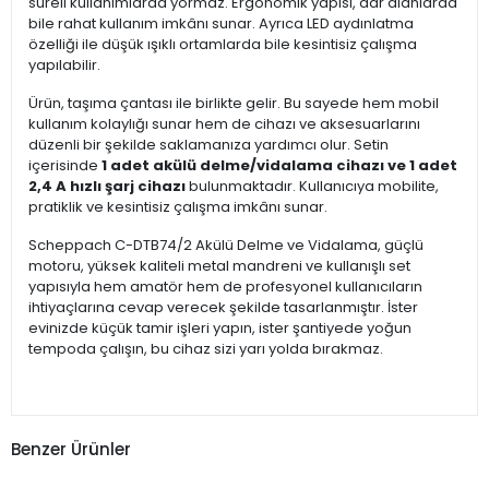
süreli kullanımlarda yormaz. Ergonomik yapısı, dar alanlarda
bile rahat kullanım imkânı sunar. Ayrıca LED aydınlatma
özelliği ile düşük ışıklı ortamlarda bile kesintisiz çalışma
yapılabilir.
Ürün, taşıma çantası ile birlikte gelir. Bu sayede hem mobil
kullanım kolaylığı sunar hem de cihazı ve aksesuarlarını
düzenli bir şekilde saklamanıza yardımcı olur. Setin
içerisinde
1 adet akülü delme/vidalama cihazı ve 1 adet
2,4 A hızlı şarj cihazı
bulunmaktadır. Kullanıcıya mobilite,
pratiklik ve kesintisiz çalışma imkânı sunar.
Scheppach C-DTB74/2 Akülü Delme ve Vidalama, güçlü
motoru, yüksek kaliteli metal mandreni ve kullanışlı set
yapısıyla hem amatör hem de profesyonel kullanıcıların
ihtiyaçlarına cevap verecek şekilde tasarlanmıştır. İster
evinizde küçük tamir işleri yapın, ister şantiyede yoğun
tempoda çalışın, bu cihaz sizi yarı yolda bırakmaz.
Benzer Ürünler