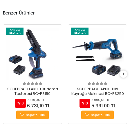
Benzer Ürünler
KARGO
KARGO
BEDAVA
BEDAVA
SCHEPPACH Akülü Budama
SCHEPPACH Akülü Tilki
Testeresi BC-PS150
Kuyruğu Makinesi BC-RS250
7.479,00 TL
5.990,00 TL
%10
%10
6.731,10 TL
5.391,00 TL
Sepete Ekle
Sepete Ekle