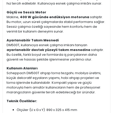
hız tercih edilebilir. Kullanıcıya esnek çalışma imkânı sunar.
Güçlü ve Sessiz Motor
Makine,
400 W gücünde endüksiyon motoruna
sahiptir.
Bu motor, uzun süreli çalışmalarda stabil performans sağlar.
Sessiz çalışma özelliği sayesinde hem konforlu hem de
verimli bir kullanım deneyimi sunar.
Ayarlanabilir Takım Mesnedi
DM500T, kullanıcıya esnek çalışma imkanı tanıyan
ayarlanabilir destek yüzeyli takım mesnedine
sahiptir.
Bu özellik, farklı boyut ve formlarda iş parçalarının daha
güvenli ve hassas şekilde işlenmesine yardımcı olur.
Kullanım Alanları
Scheppach DM500T ahşap torna tezgahı; mobilya üretimi,
küçük dekoratif eşyaların yapımı, hobi ahşap projeleri ve
torna işlerinde kullanılabilir. Kompakt yapısı ve güçlü
motoruyla hem amatör kullanıcıların hem de profesyonel
marangozların güvenle tercih edebileceği bir üründür.
Teknik Özellikler:
Ölçüler (U x G x Y): 890 x 325 x 415 mm