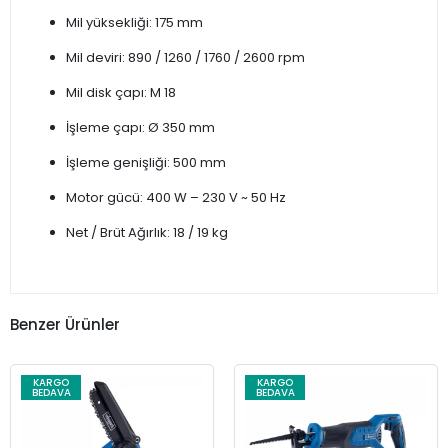
Mil yüksekliği: 175 mm
Mil deviri: 890 / 1260 / 1760 / 2600 rpm
Mil disk çapı: M 18
İşleme çapı: Ø 350 mm
İşleme genişliği: 500 mm
Motor gücü: 400 W – 230 V ~ 50 Hz
Net / Brüt Ağırlık: 18 / 19 kg
Benzer Ürünler
KARGO
KARGO
BEDAVA
BEDAVA