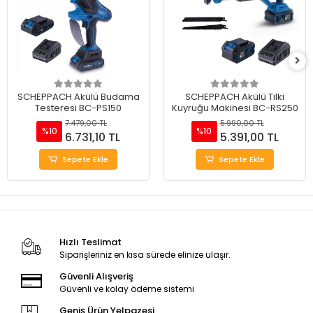
SCHEPPACH Akülü Budama
SCHEPPACH Akülü Tilki
Testeresi BC-PS150
Kuyruğu Makinesi BC-RS250
7.479,00 TL
5.990,00 TL
%10
%10
6.731,10 TL
5.391,00 TL
Sepete Ekle
Sepete Ekle
Hızlı Teslimat
Siparişleriniz en kısa sürede elinize ulaşır.
Güvenli Alışveriş
Güvenli ve kolay ödeme sistemi
Geniş Ürün Yelpazesi