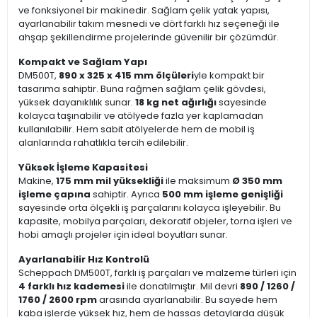
ve fonksiyonel bir makinedir. Sağlam çelik yatak yapısı,
ayarlanabilir takım mesnedi ve dört farklı hız seçeneği ile
ahşap şekillendirme projelerinde güvenilir bir çözümdür.
Kompakt ve Sağlam Yapı
DM500T,
890 x 325 x 415 mm ölçüleri
yle kompakt bir
tasarıma sahiptir. Buna rağmen sağlam çelik gövdesi,
yüksek dayanıklılık sunar.
18 kg net ağırlığı
sayesinde
kolayca taşınabilir ve atölyede fazla yer kaplamadan
kullanılabilir. Hem sabit atölyelerde hem de mobil iş
alanlarında rahatlıkla tercih edilebilir.
Yüksek İşleme Kapasitesi
Makine,
175 mm mil yüksekliği
ile maksimum
Ø 350 mm
işleme çapına
sahiptir. Ayrıca
500 mm işleme genişliği
sayesinde orta ölçekli iş parçalarını kolayca işleyebilir. Bu
kapasite, mobilya parçaları, dekoratif objeler, torna işleri ve
hobi amaçlı projeler için ideal boyutları sunar.
Ayarlanabilir Hız Kontrolü
Scheppach DM500T, farklı iş parçaları ve malzeme türleri için
4 farklı hız kademesi
ile donatılmıştır. Mil devri
890 / 1260 /
1760 / 2600 rpm
arasında ayarlanabilir. Bu sayede hem
kaba işlerde yüksek hız, hem de hassas detaylarda düşük