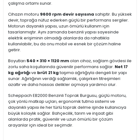
çalışma ortamı sunar.
Cihazın motoru
9600 rpm devir sayısına
sahiptir. Bu yüksek
devir, toprağa nüfuz ederken güçlü bir performans sergiler.
Motorun dayanıklı yapısı, uzun ömürlü kullanım için
tasarlanmıştır. Aynı zamanda benzinli yapısı sayesinde
elektrik erişiminin olmadığı alanlarda da rahatlıkla
kullanılabilir, bu da onu mobil ve esnek bir çözüm haline
getirir.
Boyutları
540 × 310 × 1120 mm
olan cihaz, sağlam gövdesi ile
zorlu saha koşullarında güvenilir performans sağlar.
Net 17
kg ağırlığı
ve
brüt 21 kg
taşıma ağırlığıyla dengeli bir yapı
sunar. Ağırlığının verdiği sağlamlık, çalışırken titreşimleri
azaltır ve daha hassas delikler açmaya yardımcı olur.
Scheppach EB2000 Benzinli Toprak Burgusu, güçlü motoru,
çok yönlü matkap uçları, ergonomik tutma sistemi ve
dayanıklı yapısı ile her türlü toprak delme işinde kullanıcıya
büyük kolaylık sağlar. Bahçecilik, tarım ve inşaat gibi
alanlarda pratik, güvenilir ve uzun ömürlü bir çözüm
arayanlar için ideal bir seçimdir.