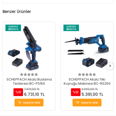
Benzer Ürünler
KARGO
KARGO
BEDAVA
BEDAVA
SCHEPPACH Akülü Budama
SCHEPPACH Akülü Tilki
Testeresi BC-PS150
Kuyruğu Makinesi BC-RS250
7.479,00 TL
5.990,00 TL
%10
%10
6.731,10 TL
5.391,00 TL
Sepete Ekle
Sepete Ekle