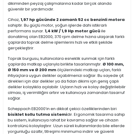
dikiminden peyzaj çalışmalarına kadar birçok alanda
güvenilir bir yardımcıdır.
Cihaz,
1,97 hp gücünde 2 zamanlı 52 cc benzinli motora
sahiptir. Bu güçlü motor, yoğun işlerde dahi istikrarlı
performans sunar.
1,4 kW / 1,9 Hp motor gücü
ile
donatılmış olan EB2000, 370 rpm delme hızına ulaşarak farklı
çaplarda toprak delme işlemlerini hızlı ve etkili şekilde
gerçekleştirir.
Toprak burgusu, kullanıcılara esneklik sunmak için farklı
çaplarda matkap uçlarıyla birlikte tasarlanmıştır.
Ø 100 mm,
Ø 150 mm ve Ø 200 mm
ölçülerindeki matkap uçları, farklı
ihtiyaçlara uygun delikler açabilmenizi sağlar. Bu sayede çit
direkleri için dar delikler ya da fidan dikimi için geniş çaplı
delikler kolaylıkla açılabilir. Uçların hızlı ve kolay değiştirilebilir
olması, iş verimliliğini artırır ve kullanıcıya zamandan tasarruf
sağlar.
Scheppach EB2000’in en dikkat çekici özelliklerinden biri
bisiklet kollu tutma sistemi
dir. Ergonomik tasarıma sahip
bu sistem, kullanıcıya rahat bir kavrama sağlar ve cihazın
kontrolünü kolaylaştırır. Uzun süreli kullanımlarda bile ellerde
yorgunluğu azaltır, titreşimi minimuma indirir ve güvenli