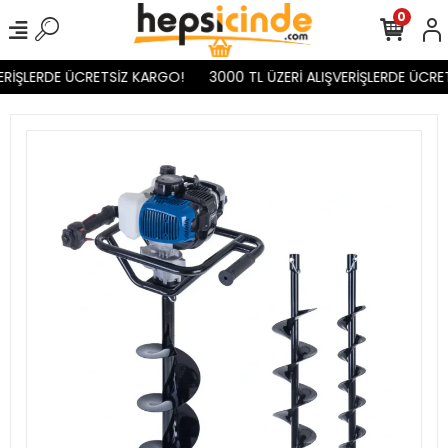
0
ERİŞLERDE ÜCRETSİZ KARGO!
3000 TL ÜZERİ ALIŞVERİŞLERDE ÜCRET