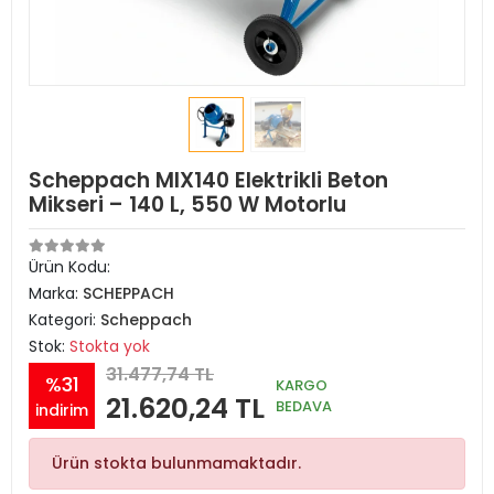
Scheppach MIX140 Elektrikli Beton
Mikseri – 140 L, 550 W Motorlu
Ürün Kodu:
Marka:
SCHEPPACH
Kategori:
Scheppach
Stok:
Stokta yok
31.477,74 TL
%31
KARGO
21.620,24 TL
BEDAVA
indirim
Ürün stokta bulunmamaktadır.