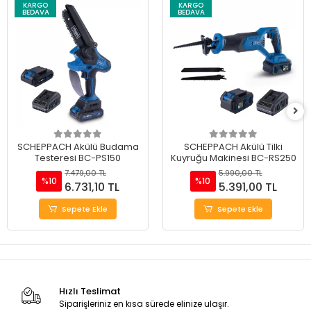
KARGO
KARGO
BEDAVA
BEDAVA
SCHEPPACH Akülü Budama
SCHEPPACH Akülü Tilki
Testeresi BC-PS150
Kuyruğu Makinesi BC-RS250
7.479,00 TL
5.990,00 TL
%10
%10
6.731,10 TL
5.391,00 TL
Sepete Ekle
Sepete Ekle
Hızlı Teslimat
Siparişleriniz en kısa sürede elinize ulaşır.