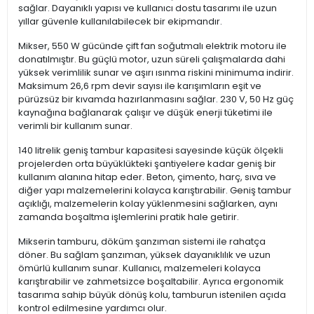
sağlar. Dayanıklı yapısı ve kullanıcı dostu tasarımı ile uzun
yıllar güvenle kullanılabilecek bir ekipmandır.
Mikser, 550 W gücünde çift fan soğutmalı elektrik motoru ile
donatılmıştır. Bu güçlü motor, uzun süreli çalışmalarda dahi
yüksek verimlilik sunar ve aşırı ısınma riskini minimuma indirir.
Maksimum 26,6 rpm devir sayısı ile karışımların eşit ve
pürüzsüz bir kıvamda hazırlanmasını sağlar. 230 V, 50 Hz güç
kaynağına bağlanarak çalışır ve düşük enerji tüketimi ile
verimli bir kullanım sunar.
140 litrelik geniş tambur kapasitesi sayesinde küçük ölçekli
projelerden orta büyüklükteki şantiyelere kadar geniş bir
kullanım alanına hitap eder. Beton, çimento, harç, sıva ve
diğer yapı malzemelerini kolayca karıştırabilir. Geniş tambur
açıklığı, malzemelerin kolay yüklenmesini sağlarken, aynı
zamanda boşaltma işlemlerini pratik hale getirir.
Mikserin tamburu, döküm şanzıman sistemi ile rahatça
döner. Bu sağlam şanzıman, yüksek dayanıklılık ve uzun
ömürlü kullanım sunar. Kullanıcı, malzemeleri kolayca
karıştırabilir ve zahmetsizce boşaltabilir. Ayrıca ergonomik
tasarıma sahip büyük dönüş kolu, tamburun istenilen açıda
kontrol edilmesine yardımcı olur.