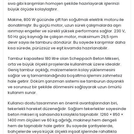
sıva gibi karışımları homojen şekilde hazırlayarak işlerinizi
büyük ölçüde kolaylaştırır.
Makine, 800 W gücünde çift fan soğutmalı elektrik motoru ile
donatılmıştır. Bu güçlü motor, uzun süreli çalışmalarda aşırı
ısınmayı engeller ve sürekli yüksek performans sağlar. 230 V,
50 Hz güç kaynağı ile çalışan motor, maksimum 29,5 rpm
devir sayısı ile tamburu döndürür. Bu sayede karışımlar daha
kısa sürede, pürüzsüz ve eşit kıvamda hazırlanabilir.
Tambur kapasitesi 180 litre olan Scheppach Beton Mikseri,
orta ve büyük ölçekli projelerde kullanılmak üzere idealdir.
Geniş tambur açıklığı, malzemelerin kolay yüklenmesini
sağlar ve iş tamamlandığında boşaltma işlemini zahmetsiz
hale getirir. Döküm şanzıman sistemi ise tamburun dayanıklı
ve sorunsuz bir şekilde dönmesini sağlayarak uzun ömürlü
kullanım sunar.
Kullanıcı dostu tasarımının en önemli avantajlarından biri,
tekerlekli hareket düzeneğidir. Sağlam tekerlekler sayesinde
beton mikseri iş sahasında kolaylıkla taşınabilir. 1260 × 850 ×
1400 mm ölçüleri ve 60 kg ağırlığı, makineyi hem dengeli
hem de taşınabilir hale getirir. Bu sayede şantiyelerde,
bahçelerde veya küçük ölçekli inşaat işlerinde rahatlıkla