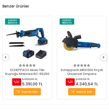
Benzer Ürünler
KARGO
KARGO
BEDAVA
BEDAVA
SCHEPPACH Akülü Tilki
Scheppach MRS1300 Fırçalı
Kuyruğu Makinesi BC-RS250
Üniversal Zımpara
5.990,00 TL
6.319,93 TL
%10
%31
5.391,00 TL
4.340,64 TL
Sepete Ekle
Sepete Ekle