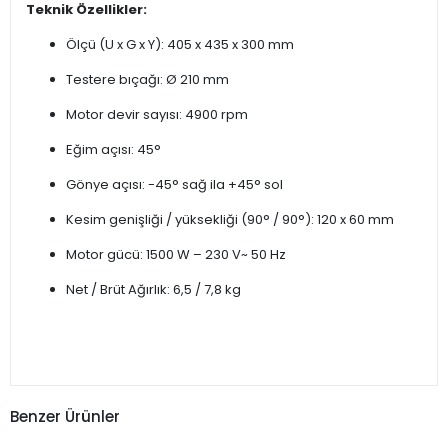
Teknik Özellikler:
Ölçü (U x G x Y): 405 x 435 x 300 mm
Testere bıçağı: Ø 210 mm
Motor devir sayısı: 4900 rpm
Eğim açısı: 45°
Gönye açısı: -45° sağ ila +45° sol
Kesim genişliği / yüksekliği (90° / 90°): 120 x 60 mm
Motor gücü: 1500 W – 230 V~ 50 Hz
Net / Brüt Ağırlık: 6,5 / 7,8 kg
Benzer Ürünler