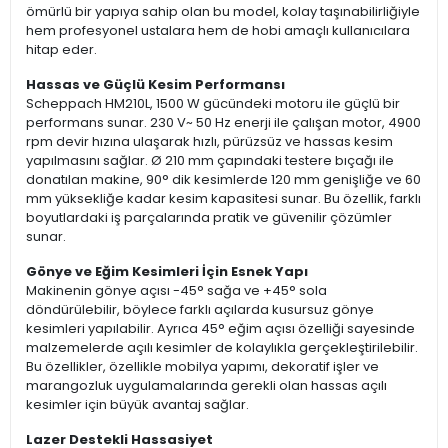
ömürlü bir yapıya sahip olan bu model, kolay taşınabilirliğiyle
hem profesyonel ustalara hem de hobi amaçlı kullanıcılara
hitap eder.
Hassas ve Güçlü Kesim Performansı
Scheppach HM210L, 1500 W gücündeki motoru ile güçlü bir
performans sunar. 230 V~ 50 Hz enerji ile çalışan motor, 4900
rpm devir hızına ulaşarak hızlı, pürüzsüz ve hassas kesim
yapılmasını sağlar. Ø 210 mm çapındaki testere bıçağı ile
donatılan makine, 90° dik kesimlerde 120 mm genişliğe ve 60
mm yüksekliğe kadar kesim kapasitesi sunar. Bu özellik, farklı
boyutlardaki iş parçalarında pratik ve güvenilir çözümler
sunar.
Gönye ve Eğim Kesimleri İçin Esnek Yapı
Makinenin gönye açısı -45° sağa ve +45° sola
döndürülebilir, böylece farklı açılarda kusursuz gönye
kesimleri yapılabilir. Ayrıca 45° eğim açısı özelliği sayesinde
malzemelerde açılı kesimler de kolaylıkla gerçekleştirilebilir.
Bu özellikler, özellikle mobilya yapımı, dekoratif işler ve
marangozluk uygulamalarında gerekli olan hassas açılı
kesimler için büyük avantaj sağlar.
Lazer Destekli Hassasiyet