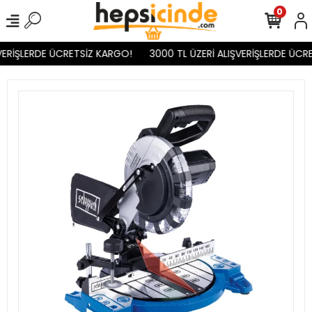
0
ERİŞLERDE ÜCRETSİZ KARGO!
3000 TL ÜZERİ ALIŞVERİŞLERDE ÜCRE