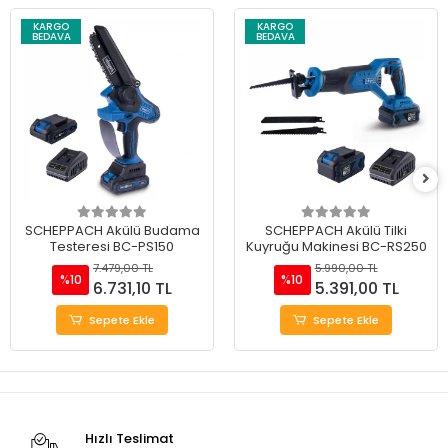
KARGO
KARGO
BEDAVA
BEDAVA
SCHEPPACH Akülü Budama
SCHEPPACH Akülü Tilki
Testeresi BC-PS150
Kuyruğu Makinesi BC-RS250
7.479,00 TL
5.990,00 TL
%10
%10
6.731,10 TL
5.391,00 TL
Sepete Ekle
Sepete Ekle
Hızlı Teslimat