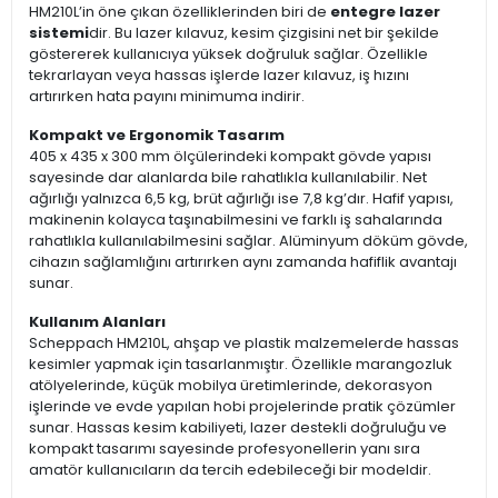
HM210L’in öne çıkan özelliklerinden biri de
entegre lazer
sistemi
dir. Bu lazer kılavuz, kesim çizgisini net bir şekilde
göstererek kullanıcıya yüksek doğruluk sağlar. Özellikle
tekrarlayan veya hassas işlerde lazer kılavuz, iş hızını
artırırken hata payını minimuma indirir.
Kompakt ve Ergonomik Tasarım
405 x 435 x 300 mm ölçülerindeki kompakt gövde yapısı
sayesinde dar alanlarda bile rahatlıkla kullanılabilir. Net
ağırlığı yalnızca 6,5 kg, brüt ağırlığı ise 7,8 kg’dır. Hafif yapısı,
makinenin kolayca taşınabilmesini ve farklı iş sahalarında
rahatlıkla kullanılabilmesini sağlar. Alüminyum döküm gövde,
cihazın sağlamlığını artırırken aynı zamanda hafiflik avantajı
sunar.
Kullanım Alanları
Scheppach HM210L, ahşap ve plastik malzemelerde hassas
kesimler yapmak için tasarlanmıştır. Özellikle marangozluk
atölyelerinde, küçük mobilya üretimlerinde, dekorasyon
işlerinde ve evde yapılan hobi projelerinde pratik çözümler
sunar. Hassas kesim kabiliyeti, lazer destekli doğruluğu ve
kompakt tasarımı sayesinde profesyonellerin yanı sıra
amatör kullanıcıların da tercih edebileceği bir modeldir.