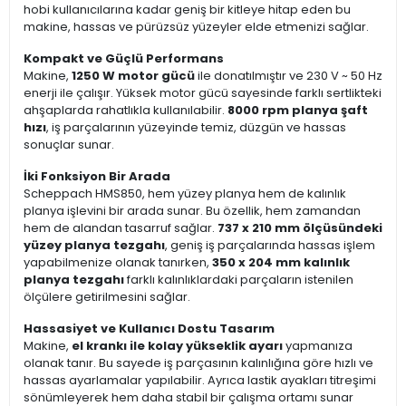
hobi kullanıcılarına kadar geniş bir kitleye hitap eden bu
makine, hassas ve pürüzsüz yüzeyler elde etmenizi sağlar.
Kompakt ve Güçlü Performans
Makine,
1250 W motor gücü
ile donatılmıştır ve 230 V ~ 50 Hz
enerji ile çalışır. Yüksek motor gücü sayesinde farklı sertlikteki
ahşaplarda rahatlıkla kullanılabilir.
8000 rpm planya şaft
hızı
, iş parçalarının yüzeyinde temiz, düzgün ve hassas
sonuçlar sunar.
İki Fonksiyon Bir Arada
Scheppach HMS850, hem yüzey planya hem de kalınlık
planya işlevini bir arada sunar. Bu özellik, hem zamandan
hem de alandan tasarruf sağlar.
737 x 210 mm ölçüsündeki
yüzey planya tezgahı
, geniş iş parçalarında hassas işlem
yapabilmenize olanak tanırken,
350 x 204 mm kalınlık
planya tezgahı
farklı kalınlıklardaki parçaların istenilen
ölçülere getirilmesini sağlar.
Hassasiyet ve Kullanıcı Dostu Tasarım
Makine,
el krankı ile kolay yükseklik ayarı
yapmanıza
olanak tanır. Bu sayede iş parçasının kalınlığına göre hızlı ve
hassas ayarlamalar yapılabilir. Ayrıca lastik ayakları titreşimi
sönümleyerek hem daha stabil bir çalışma ortamı sunar