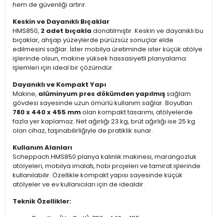
hem de güvenliği artırır.
Keskin ve Dayanıklı Bıçaklar
HMS850,
2 adet bıçakla
donatılmıştır. Keskin ve dayanıklı bu
bıçaklar, ahşap yüzeylerde pürüzsüz sonuçlar elde
edilmesini sağlar. İster mobilya üretiminde ister küçük atölye
işlerinde olsun, makine yüksek hassasiyetli planyalama
işlemleri için ideal bir çözümdür.
Dayanıklı ve Kompakt Yapı
Makine,
alüminyum pres dökümden yapılmış
sağlam
gövdesi sayesinde uzun ömürlü kullanım sağlar. Boyutları
780 x 440 x 455 mm
olan kompakt tasarımı, atölyelerde
fazla yer kaplamaz. Net ağırlığı 23 kg, brüt ağırlığı ise 25 kg
olan cihaz, taşınabilirliğiyle de pratiklik sunar.
Kullanım Alanları
Scheppach HMS850 planya kalınlık makinesi, marangozluk
atölyeleri, mobilya imalatı, hobi projeleri ve tamirat işlerinde
kullanılabilir. Özellikle kompakt yapısı sayesinde küçük
atölyeler ve ev kullanıcıları için de idealdir.
Teknik Özellikler: