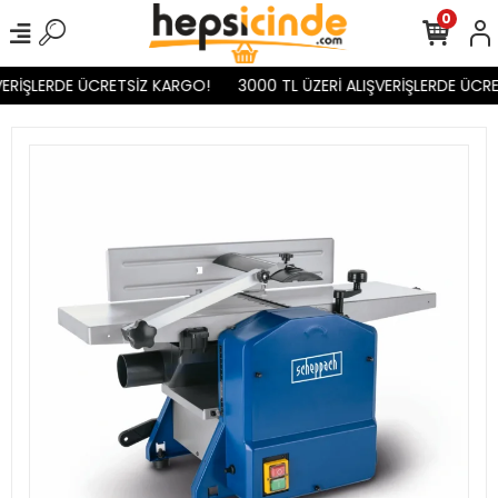
0
ERİŞLERDE ÜCRETSİZ KARGO!
3000 TL ÜZERİ ALIŞVERİŞLERDE ÜCRE