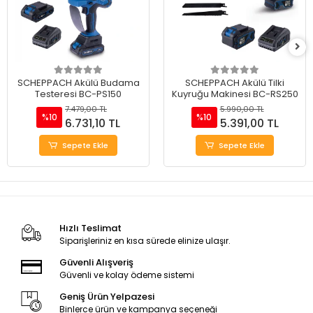
SCHEPPACH Akülü Budama
SCHEPPACH Akülü Tilki
Testeresi BC-PS150
Kuyruğu Makinesi BC-RS250
7.479,00 TL
5.990,00 TL
%10
%10
6.731,10 TL
5.391,00 TL
Sepete Ekle
Sepete Ekle
Hızlı Teslimat
Siparişleriniz en kısa sürede elinize ulaşır.
Güvenli Alışveriş
Güvenli ve kolay ödeme sistemi
Geniş Ürün Yelpazesi
Binlerce ürün ve kampanya seçeneği