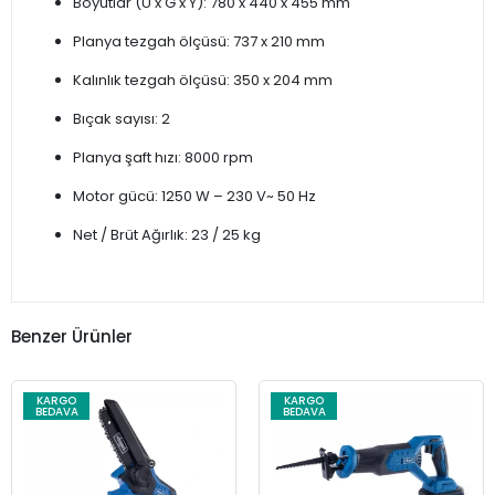
Boyutlar (U x G x Y): 780 x 440 x 455 mm
Planya tezgah ölçüsü: 737 x 210 mm
Kalınlık tezgah ölçüsü: 350 x 204 mm
Bıçak sayısı: 2
Planya şaft hızı: 8000 rpm
Motor gücü: 1250 W – 230 V~ 50 Hz
Net / Brüt Ağırlık: 23 / 25 kg
Benzer Ürünler
KARGO
KARGO
BEDAVA
BEDAVA