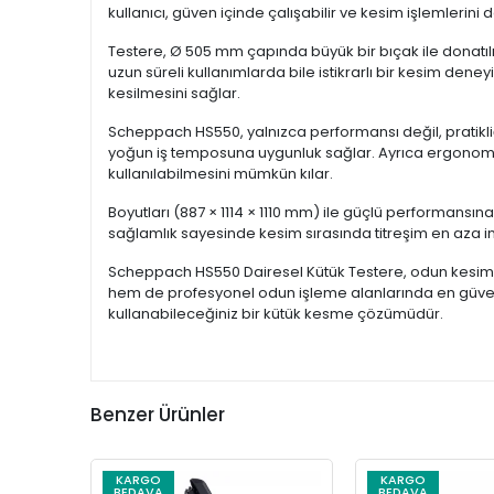
kullanıcı, güven içinde çalışabilir ve kesim işlemlerini d
Testere, Ø 505 mm çapında büyük bir bıçak ile donatılmı
uzun süreli kullanımlarda bile istikrarlı bir kesim de
kesilmesini sağlar.
Scheppach HS550, yalnızca performansı değil, pratikliğ
yoğun iş temposuna uygunluk sağlar. Ayrıca ergonomik t
kullanılabilmesini mümkün kılar.
Boyutları (887 × 1114 × 1110 mm) ile güçlü performansına
sağlamlık sayesinde kesim sırasında titreşim en aza ind
Scheppach HS550 Dairesel Kütük Testere, odun kesiminde
hem de profesyonel odun işleme alanlarında en güvenili
kullanabileceğiniz bir kütük kesme çözümüdür.
Benzer Ürünler
KARGO
KARGO
BEDAVA
BEDAVA