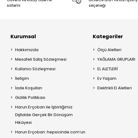
sistemi
seçeneği
Kurumsal
Kategoriler
Hakkımızda
Ölçü Aletleri
Mesafeli Satış Sözleşmesi
YAĞLAMA GRUPLARI
Kullanıcı Sözleşmesi
EL ALETLERİ
İletişim
Ev Yaşam
İade Koşulları
Elektrikli El Aletleri
Gizlilik Politikası
Harun Erçoban ile İşbirliğimiz:
Dijitalde Gerçek Bir Dönüşüm
Hikayesi
Harun Erçoban: hepsicinde.com’un