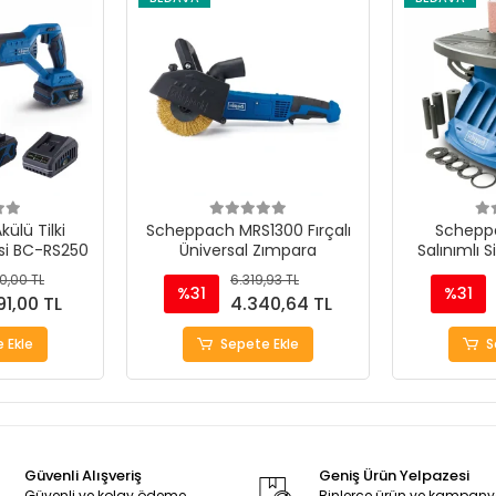
ülü Tilki
Scheppach MRS1300 Fırçalı
Schepp
si BC-RS250
Üniversal Zımpara
Salınımlı S
M
0,00 TL
6.319,93 TL
%31
%31
91,00 TL
4.340,64 TL
 Ekle
Sepete Ekle
S
Güvenli Alışveriş
Geniş Ürün Yelpazesi
Güvenli ve kolay ödeme
Binlerce ürün ve kampan