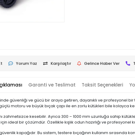
Et
Yorum Yaz
Karşılaştır
Gelince Haber Ver
çıklaması
Garanti ve Teslimat
Taksit Seçenekleri
Yo
de güvenliği ve gücü bir araya getiren, dayanıklı ve profesyonel bir
çlü motoru ve büyük bıçak çapı ile en zorlu kütükleri bile kolayca k
ı zahmetsizce kesebilir. Ayrıca 300 – 1000 mm uzunluğa sahip kütükle
in ideal bir çözümdür. Özellikle kışlık odun hazırlığı ve profesyonel ku
li güvenlik kapağıdır. Bu sistem, testere bıçağının kullanım sırasında