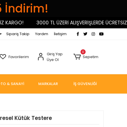
5 İndirim!
KARGO!
3000 TL ÜZERİ ALIŞVERİŞLERDE ÜCRETSİZ K
Sipariş Takip
Yardım
İletişim
0
Giriş Yap
Favorilerim
Sepetim
Üye Ol
TO & SANAYİ
MARKALAR
İŞ GÜVENLİĞİ
esel Kütük Testere