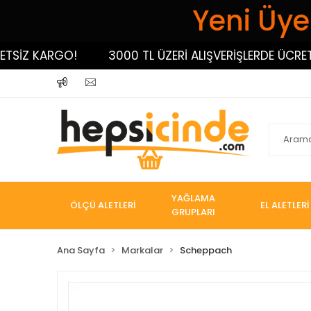
Yeni Üyel
İZ KARGO!
3000 TL ÜZERİ ALIŞVERİŞLERDE ÜCRETSİ
YAĞLAMA
ÖLÇÜ ALETLERİ
EL ALETLERİ
GRUPLARI
Ana Sayfa
Markalar
Scheppach