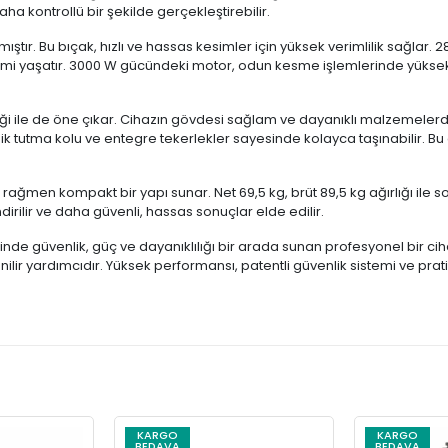
aha kontrollü bir şekilde gerçekleştirebilir.
ştır. Bu bıçak, hızlı ve hassas kesimler için yüksek verimlilik sağlar.
neyimi yaşatır. 3000 W gücündeki motor, odun kesme işlemlerinde yüksek
i ile de öne çıkar. Cihazın gövdesi sağlam ve dayanıklı malzemelerden
utma kolu ve entegre tekerlekler sayesinde kolayca taşınabilir. Bu öze
 rağmen kompakt bir yapı sunar. Net 69,5 kg, brüt 89,5 kg ağırlığı ile so
irilir ve daha güvenli, hassas sonuçlar elde edilir.
 güvenlik, güç ve dayanıklılığı bir arada sunan profesyonel bir cihazd
r yardımcıdır. Yüksek performansı, patentli güvenlik sistemi ve pratik
KARGO
KARGO
BEDAVA
BEDAVA