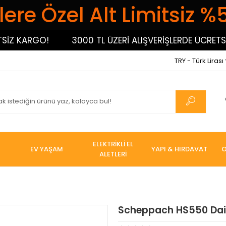
ere Özel Alt Limitsiz %
Z KARGO!
3000 TL ÜZERİ ALIŞVERİŞLERDE ÜCRETSİZ 
TRY - Türk Lirası
ELEKTRİKLİ EL
EV YAŞAM
YAPI & HIRDAVAT
O
ALETLERİ
Scheppach HS550 Dair