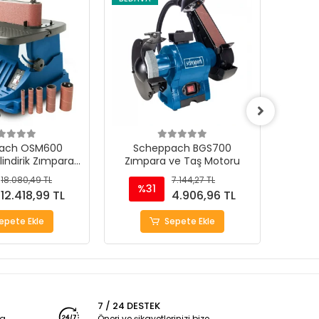
ach OSM600
Scheppach BGS700
Sche
ilindirik Zımpara
Zımpara ve Taş Motoru
T
akinası
18.080,49 TL
7.144,27 TL
%31
%
12.418,99 TL
4.906,96 TL
epete Ekle
Sepete Ekle
7 / 24 DESTEK
ya
Öneri ve şikayetlerinizi bize