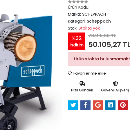
Ürün Kodu:
Marka:
SCHEPPACH
Kategori:
Scheppach
Stok:
Stokta yok
73.915,69 TL
%32
50.105,27 T
indirim
Ürün stokta bulunmamakt
Favorilerime ekle
Hızlı Gönderi
Güvenli Alışveriş