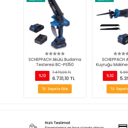
SCHEPPACH Akülü Budama
SCHEPPACH Ak
Testeresi BC-PS150
Kuyruğu Makine
7.479,00 TL
5.99
%10
%10
6.731,10 TL
5.3
Sepete Ekle
Sepete
Hızlı Teslimat
Siparişleriniz en kısa sürede elinize