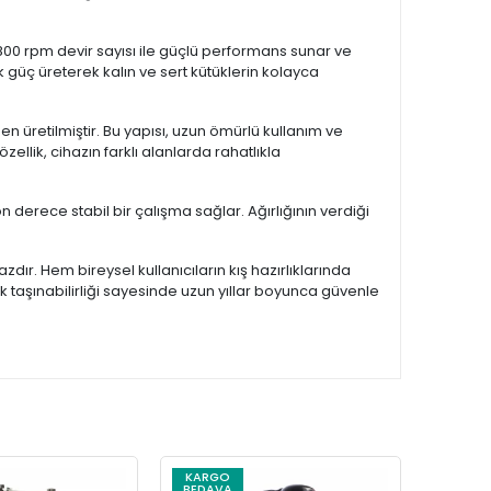
 2800 rpm devir sayısı ile güçlü performans sunar ve
 güç üreterek kalın ve sert kütüklerin kolayca
 üretilmiştir. Bu yapısı, uzun ömürlü kullanım ve
llik, cihazın farklı alanlarda rahatlıkla
n derece stabil bir çalışma sağlar. Ağırlığının verdiği
ır. Hem bireysel kullanıcıların kış hazırlıklarında
 taşınabilirliği sayesinde uzun yıllar boyunca güvenle
KARGO
KARG
BEDAVA
BEDAV