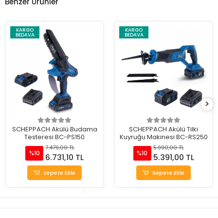
Benzer Ürünler
KARGO
KARGO
BEDAVA
BEDAVA
SCHEPPACH Akülü Budama
SCHEPPACH Akülü Tilki
Testeresi BC-PS150
Kuyruğu Makinesi BC-RS250
7.479,00 TL
5.990,00 TL
%10
%10
6.731,10 TL
5.391,00 TL
Sepete Ekle
Sepete Ekle