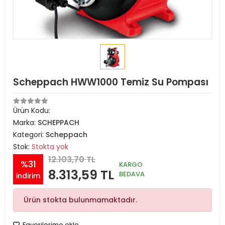
Scheppach HWW1000 Temiz Su Pompası
Ürün Kodu:
Marka:
SCHEPPACH
Kategori:
Scheppach
Stok:
Stokta yok
12.103,70 TL
%31
KARGO
8.313,59 TL
BEDAVA
indirim
Ürün stokta bulunmamaktadır.
Favorilerime ekle