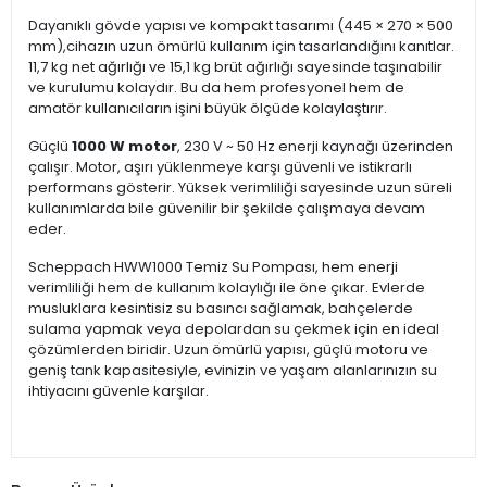
Dayanıklı gövde yapısı ve kompakt tasarımı (445 × 270 × 500
mm),cihazın uzun ömürlü kullanım için tasarlandığını kanıtlar.
11,7 kg net ağırlığı ve 15,1 kg brüt ağırlığı sayesinde taşınabilir
ve kurulumu kolaydır. Bu da hem profesyonel hem de
amatör kullanıcıların işini büyük ölçüde kolaylaştırır.
Güçlü
1000 W motor
, 230 V ~ 50 Hz enerji kaynağı üzerinden
çalışır. Motor, aşırı yüklenmeye karşı güvenli ve istikrarlı
performans gösterir. Yüksek verimliliği sayesinde uzun süreli
kullanımlarda bile güvenilir bir şekilde çalışmaya devam
eder.
Scheppach HWW1000 Temiz Su Pompası, hem enerji
verimliliği hem de kullanım kolaylığı ile öne çıkar. Evlerde
musluklara kesintisiz su basıncı sağlamak, bahçelerde
sulama yapmak veya depolardan su çekmek için en ideal
çözümlerden biridir. Uzun ömürlü yapısı, güçlü motoru ve
geniş tank kapasitesiyle, evinizin ve yaşam alanlarınızın su
ihtiyacını güvenle karşılar.