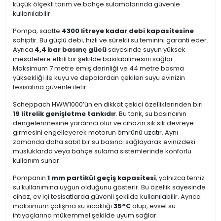
küçük ölçekli tarım ve bahçe sulamalarında güvenle
kullanılabilir.
Pompa, saatte
4300 litreye kadar debi kapasitesine
sahiptir. Bu güçlü debi, hızlı ve sürekli su teminini garanti eder.
Ayrıca
4,4 bar basınç gücü
sayesinde suyun yüksek
mesafelere etkili bir şekilde basılabilmesini sağlar.
Maksimum 7 metre emiş derinliği ve 44 metre basma
yüksekliği ile kuyu ve depolardan çekilen suyu evinizin
tesisatına güvenle iletir.
Scheppach HWW1000’ün en dikkat çekici özelliklerinden biri
19 litrelik genişletme tankıdır
. Bu tank, su basıncının
dengelenmesine yardımcı olur ve cihazın sık sık devreye
girmesini engelleyerek motorun ömrünü uzatır. Aynı
zamanda daha sabit bir su basıncı sağlayarak evinizdeki
musluklarda veya bahçe sulama sistemlerinde konforlu
kullanım sunar.
Pompanın
1 mm partikül geçiş kapasitesi
, yalnızca temiz
su kullanımına uygun olduğunu gösterir. Bu özellik sayesinde
cihaz, ev içi tesisatlarda güvenli şekilde kullanılabilir. Ayrıca
maksimum çalışma su sıcaklığı
35°C
olup, evsel su
ihtiyaçlarına mükemmel şekilde uyum sağlar.