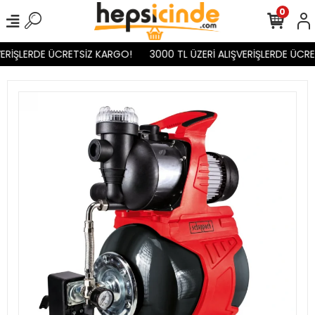
0
ERİŞLERDE ÜCRETSİZ KARGO!
3000 TL ÜZERİ ALIŞVERİŞLERDE ÜCRE