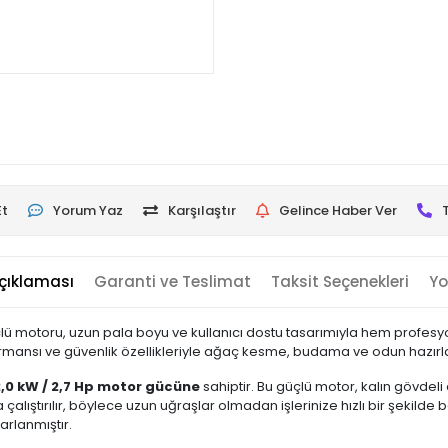
Et
Yorum Yaz
Karşılaştır
Gelince Haber Ver
çıklaması
Garanti ve Teslimat
Taksit Seçenekleri
Yo
 motoru, uzun pala boyu ve kullanıcı dostu tasarımıyla hem profes
formansı ve güvenlik özellikleriyle ağaç kesme, budama ve odun hazırla
2,0 kW / 2,7 Hp motor gücüne
sahiptir. Bu güçlü motor, kalın gövdel
alıştırılır, böylece uzun uğraşlar olmadan işlerinize hızlı bir şekilde b
arlanmıştır.