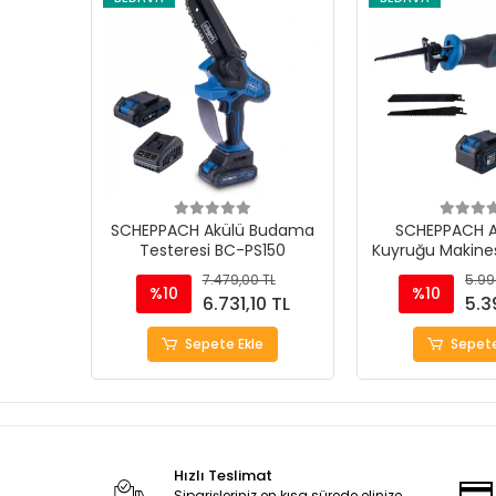
SCHEPPACH Akülü Budama
SCHEPPACH Ak
Testeresi BC-PS150
Kuyruğu Makine
7.479,00 TL
5.99
%10
%10
6.731,10 TL
5.3
Sepete Ekle
Sepete
Hızlı Teslimat
Siparişleriniz en kısa sürede elinize