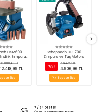
ach OSM600
Scheppach BGS700
Sche
ilindirik Zımpara
Zımpara ve Taş Motoru
T
akinası
18.080,49 TL
7.144,27 TL
%31
%
12.418,99 TL
4.906,96 TL
epete Ekle
Sepete Ekle
7 / 24 DESTEK
ya
Öneri ve şikayetlerinizi bize