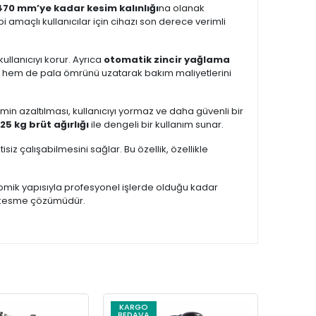
470 mm’ye kadar kesim kalınlığı
na olanak
 amaçlı kullanıcılar için cihazı son derece verimli
llanıcıyı korur. Ayrıca
otomatik zincir yağlama
cir hem de pala ömrünü uzatarak bakım maliyetlerini
imin azaltılması, kullanıcıyı yormaz ve daha güvenli bir
,25 kg brüt ağırlığı
ile dengeli bir kullanım sunar.
isiz çalışabilmesini sağlar. Bu özellik, özellikle
mik yapısıyla profesyonel işlerde olduğu kadar
aç kesme çözümüdür.
KARGO
KARG
BEDAVA
BEDAV