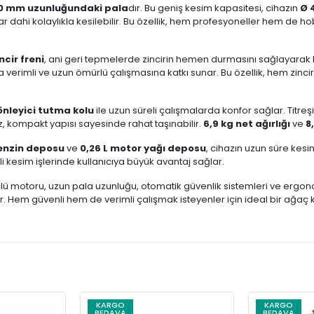
0 mm uzunluğundaki pala
dır. Bu geniş kesim kapasitesi, cihazın
Ø 
ahi kolaylıkla kesilebilir. Bu özellik, hem profesyoneller hem de hobi
cir freni
, ani geri tepmelerde zincirin hemen durmasını sağlayarak ku
ha verimli ve uzun ömürlü çalışmasına katkı sunar. Bu özellik, hem zin
önleyici tutma kolu
ile uzun süreli çalışmalarda konfor sağlar. Titreş
, kompakt yapısı sayesinde rahat taşınabilir.
6,9 kg net ağırlığı
ve
8
benzin deposu
ve
0,26 L motor yağı deposu
, cihazın uzun süre kesint
 kesim işlerinde kullanıcıya büyük avantaj sağlar.
 motoru, uzun pala uzunluğu, otomatik güvenlik sistemleri ve ergono
ılar. Hem güvenli hem de verimli çalışmak isteyenler için ideal bir ağ
KARGO
KARGO
BEDAVA
BEDAVA