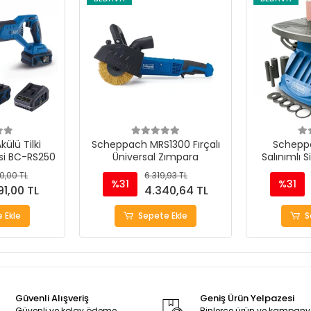
ülü Tilki
Scheppach MRS1300 Fırçalı
Schepp
si BC-RS250
Üniversal Zımpara
Salınımlı S
M
0,00 TL
6.319,93 TL
%31
%31
91,00 TL
4.340,64 TL
 Ekle
Sepete Ekle
S
Güvenli Alışveriş
Geniş Ürün Yelpazesi
Güvenli ve kolay ödeme
Binlerce ürün ve kampan