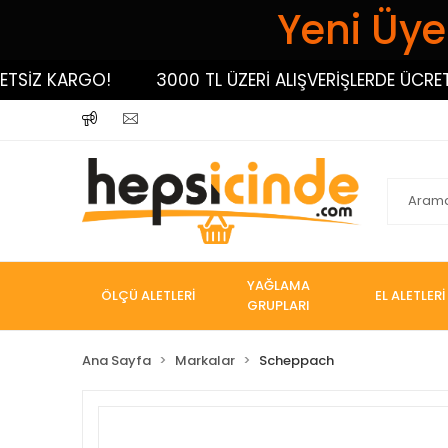
Yeni Üyel
Z KARGO!
3000 TL ÜZERİ ALIŞVERİŞLERDE ÜCRETSİZ
YAĞLAMA
ÖLÇÜ ALETLERİ
EL ALETLERİ
GRUPLARI
Ana Sayfa
Markalar
Scheppach