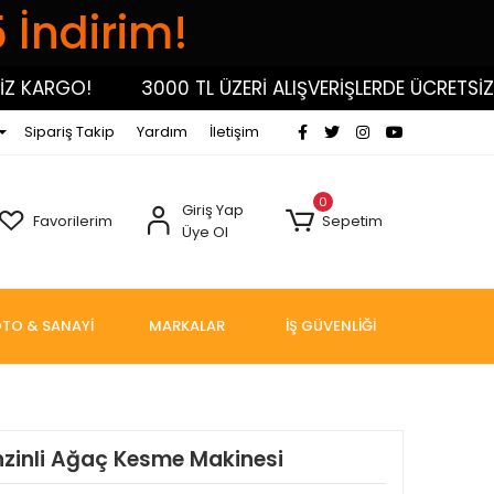
5 İndirim!
ARGO!
3000 TL ÜZERİ ALIŞVERİŞLERDE ÜCRETSİZ KA
Sipariş Takip
Yardım
İletişim
0
Giriş Yap
Favorilerim
Sepetim
Üye Ol
TO & SANAYİ
MARKALAR
İŞ GÜVENLİĞİ
zinli Ağaç Kesme Makinesi