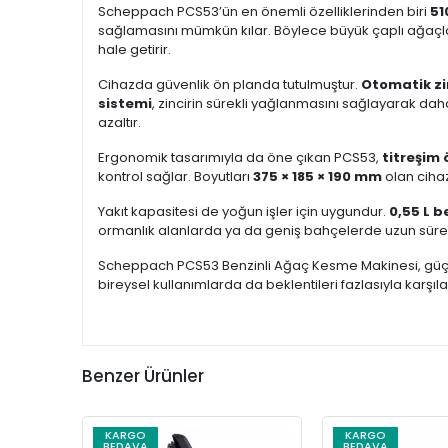
Scheppach PCS53’ün en önemli özelliklerinden biri
51
sağlamasını mümkün kılar. Böylece büyük çaplı ağaçlar d
hale getirir.
Cihazda güvenlik ön planda tutulmuştur.
Otomatik zin
sistemi
, zincirin sürekli yağlanmasını sağlayarak da
azaltır.
Ergonomik tasarımıyla da öne çıkan PCS53,
titreşim 
kontrol sağlar. Boyutları
375 × 185 × 190 mm
olan cihaz
Yakıt kapasitesi de yoğun işler için uygundur.
0,55 L 
ormanlık alanlarda ya da geniş bahçelerde uzun süreli
Scheppach PCS53 Benzinli Ağaç Kesme Makinesi, güçlü
bireysel kullanımlarda da beklentileri fazlasıyla karş
Benzer Ürünler
KARGO
KARGO
BEDAVA
BEDAVA