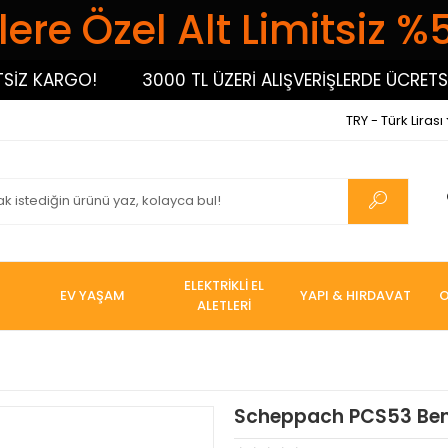
ere Özel Alt Limitsiz %
 KARGO!
3000 TL ÜZERİ ALIŞVERİŞLERDE ÜCRETSİZ K
TRY - Türk Lirası
ELEKTRİKLİ EL
EV YAŞAM
YAPI & HIRDAVAT
O
ALETLERİ
Scheppach PCS53 Ben