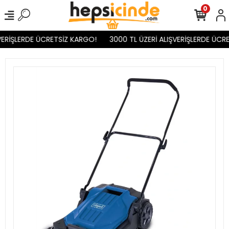
0
VERİŞLERDE ÜCRETSİZ KARGO!
3000 TL ÜZERİ ALIŞVERİŞLERDE ÜCRE