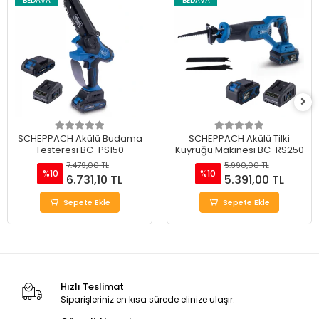
BEDAVA
BEDAVA
SCHEPPACH Akülü Budama
SCHEPPACH Akülü Tilki
Testeresi BC-PS150
Kuyruğu Makinesi BC-RS250
7.479,00 TL
5.990,00 TL
%10
%10
6.731,10 TL
5.391,00 TL
Sepete Ekle
Sepete Ekle
Hızlı Teslimat
Siparişleriniz en kısa sürede elinize ulaşır.