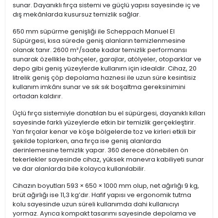
sunar. Dayanıklı fırça sistemi ve güçlü yapısı sayesinde iç ve
dış mekânlarda kusursuz temizlik sağlar.
650 mm süpürme genişliği ile Scheppach Manuel El
Süpürgesi, kısa sürede geniş alanların temizlenmesine
olanak tanır. 2600 m²/saate kadar temizlik performansı
sunarak özellikle bahçeler, garajlar, atölyeler, otoparklar ve
depo gibi geniş yüzeylerde kullanım için idealdir. Cihaz, 20
litrelik geniş çöp depolama haznesi ile uzun süre kesintisiz
kullanım imkânı sunar ve sık sık boşaltma gereksinimini
ortadan kaldırır.
Üçlü fırça sistemiyle donatılan bu el süpürgesi, dayanıklı kılları
sayesinde farklı yüzeylerde etkin bir temizlik gerçekleştirir.
Yan fırçalar kenar ve köşe bölgelerde toz ve kirleri etkili bir
şekilde toplarken, ana fırça ise geniş alanlarda
derinlemesine temizlik yapar. 360 derece dönebilen ön
tekerlekler sayesinde cihaz, yüksek manevra kabiliyeti sunar
ve dar alanlarda bile kolayca kullanılabilir.
Cihazın boyutları 593 × 650 × 1000 mm olup, net ağırlığı 9 kg,
brüt ağırlığı ise 11,3 kg’dır. Hafif yapısı ve ergonomik tutma
kolu sayesinde uzun süreli kullanımda dahi kullanıcıyı
yormaz. Ayrıca kompakt tasarımı sayesinde depolama ve