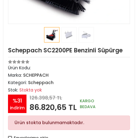
Scheppach SC2200PE Benzinli Süpürge
Ürün Kodu:
Marka:
SCHEPPACH
Kategori:
Scheppach
Stok:
Stokta yok
126.398,57 TL
%31
KARGO
86.820,65 TL
BEDAVA
indirim
Ürün stokta bulunmamaktadır.
Favorilerime ekle