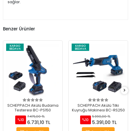
sağlar.
Benzer Ürünler
KARGO
KARGO
BEDAVA
BEDAVA
SCHEPPACH Akülü Budama
SCHEPPACH Akülü Tilki
Testeresi BC-PS150
Kuyruğu Makinesi BC-RS250
7.479,00 TL
5.990,00 TL
%10
%10
6.731,10 TL
5.391,00 TL