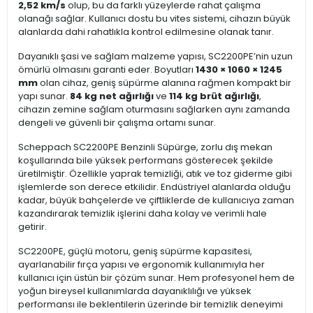
2,52 km/s
olup, bu da farklı yüzeylerde rahat çalışma
olanağı sağlar. Kullanıcı dostu bu vites sistemi, cihazın büyük
alanlarda dahi rahatlıkla kontrol edilmesine olanak tanır.
Dayanıklı şasi ve sağlam malzeme yapısı, SC2200PE’nin uzun
ömürlü olmasını garanti eder. Boyutları
1430 × 1060 × 1245
mm
olan cihaz, geniş süpürme alanına rağmen kompakt bir
yapı sunar.
84 kg net ağırlığı
ve
114 kg brüt ağırlığı
,
cihazın zemine sağlam oturmasını sağlarken aynı zamanda
dengeli ve güvenli bir çalışma ortamı sunar.
Scheppach SC2200PE Benzinli Süpürge, zorlu dış mekan
koşullarında bile yüksek performans gösterecek şekilde
üretilmiştir. Özellikle yaprak temizliği, atık ve toz giderme gibi
işlemlerde son derece etkilidir. Endüstriyel alanlarda olduğu
kadar, büyük bahçelerde ve çiftliklerde de kullanıcıya zaman
kazandırarak temizlik işlerini daha kolay ve verimli hale
getirir.
SC2200PE, güçlü motoru, geniş süpürme kapasitesi,
ayarlanabilir fırça yapısı ve ergonomik kullanımıyla her
kullanıcı için üstün bir çözüm sunar. Hem profesyonel hem de
yoğun bireysel kullanımlarda dayanıklılığı ve yüksek
performansı ile beklentilerin üzerinde bir temizlik deneyimi