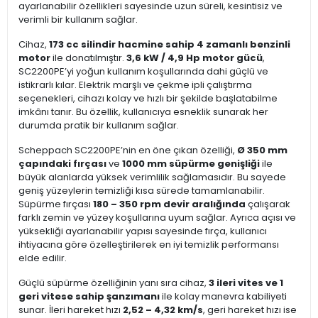
ayarlanabilir özellikleri sayesinde uzun süreli, kesintisiz ve
verimli bir kullanım sağlar.
Cihaz,
173 cc silindir hacmine sahip 4 zamanlı benzinli
motor
ile donatılmıştır.
3,6 kW / 4,9 Hp motor gücü
,
SC2200PE’yi yoğun kullanım koşullarında dahi güçlü ve
istikrarlı kılar. Elektrik marşlı ve çekme ipli çalıştırma
seçenekleri, cihazı kolay ve hızlı bir şekilde başlatabilme
imkânı tanır. Bu özellik, kullanıcıya esneklik sunarak her
durumda pratik bir kullanım sağlar.
Scheppach SC2200PE’nin en öne çıkan özelliği,
Ø 350 mm
çapındaki fırçası
ve
1000 mm süpürme genişliği
ile
büyük alanlarda yüksek verimlilik sağlamasıdır. Bu sayede
geniş yüzeylerin temizliği kısa sürede tamamlanabilir.
Süpürme fırçası
180 – 350 rpm devir aralığında
çalışarak
farklı zemin ve yüzey koşullarına uyum sağlar. Ayrıca açısı ve
yüksekliği ayarlanabilir yapısı sayesinde fırça, kullanıcı
ihtiyacına göre özelleştirilerek en iyi temizlik performansı
elde edilir.
Güçlü süpürme özelliğinin yanı sıra cihaz,
3 ileri vites ve 1
geri vitese sahip şanzımanı
ile kolay manevra kabiliyeti
sunar. İleri hareket hızı
2,52 – 4,32 km/s
, geri hareket hızı ise