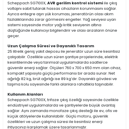
Scheppach SG7100X,
AVR gerilim kontrol sistemi
ile çıkış
voltajını sabit tutarak hassas cihazların korunmasını sağlar.
Ayrıca entegre aşırı yük koruması, jeneratörün olası akım
fazlalıklarında zarar görmesini engeller. Yağ seviyesi uyarı
sistemi sayesinde motor yağı kritik seviyenin altına
düştüğünde kullanıcıyı bilgilendirir ve olası arızaların önüne
geçer.
Uzun Çalışma Süresi ve Dayanıklı Tasarım
25 litrelik geniş yakıt deposu ile jeneratör uzun süre kesintisiz
çalışabilir. Özellikle uzun süren şantiye projelerinde, elektrik
kesintilerinde veya tarımsal uygulamalarda saatlerce
güvenilir enerji sağlar. Ölçüleri 760 x 700 x 650 mm olan cihaz,
kompakt yapısıyla güçlü performansı bir arada sunar. Net
ağırlığı 82 kg, brüt ağırlığı ise 89 kg’dır. Dayanıklı gövdesi ve
taşıma kolu sayesinde farklı alanlara rahatlıkla taşınabilir.
Kullanım Alanları
Scheppach SG7100X, trifaze çıkış özelliği sayesinde özellikle
endüstriyel uygulamalarda ve şantiyelerde büyük avantaj
sağlar. Aynı zamanda monofaze çıkış desteği ile ev, ofis ve
küçük atölyelerde kullanılabilir. Güçlü motoru, güvenlik
özellikleri ve uzun çalışma süresi ile kesintisiz enerji
ihtiyacınızı karşılamak üzere tasarlanmıştır.