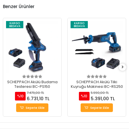
Benzer Ürünler
KARGO
KARGO
BEDAVA
BEDAVA
SCHEPPACH Akülü Budama
SCHEPPACH Akülü Tilki
Testeresi BC-PS150
Kuyruğu Makinesi BC-RS250
7.479,00 TL
5.990,00 TL
%10
%10
6.731,10 TL
5.391,00 TL
Sepete Ekle
Sepete Ekle