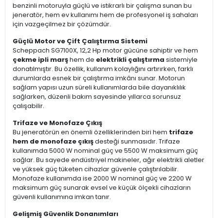
benzinli motoruyla güçlü ve istikrarlı bir çalışma sunan bu
jeneratör, hem ev kullanımı hem de profesyonel iş sahaları
için vazgeçilmez bir çözümdür.
Güçlü Motor ve Çift Çalıştırma Sistemi
Scheppach SG7100X, 12,2 Hp motor gücüne sahiptir ve hem
çekme ipli marş
hem de
elektrikli çalıştırma
sistemiyle
donatılmıştır. Bu özellik, kullanım kolaylığını artırırken, farklı
durumlarda esnek bir çalıştırma imkânı sunar. Motorun
sağlam yapısı uzun süreli kullanımlarda bile dayanıklılık
sağlarken, düzenli bakım sayesinde yıllarca sorunsuz
çalışabilir.
Trifaze ve Monofaze Çıkış
Bu jeneratörün en önemli özelliklerinden biri hem
trifaze
hem de monofaze çıkış
desteği sunmasıdır. Trifaze
kullanımda 5000 W nominal güç ve 5500 W maksimum güç
sağlar. Bu sayede endüstriyel makineler, ağır elektrikli aletler
ve yüksek güç tüketen cihazlar güvenle çalıştırılabilir.
Monofaze kullanımda ise 2000 W nominal güç ve 2200 W
maksimum güç sunarak evsel ve küçük ölçekli cihazların
güvenli kullanımına imkan tanır.
Gelişmiş Güvenlik Donanımları