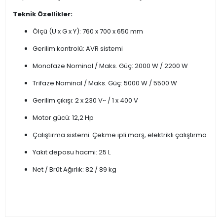
Teknik Özellikler:
Ölçü (U x G x Y): 760 x 700 x 650 mm
Gerilim kontrolü: AVR sistemi
Monofaze Nominal / Maks. Güç: 2000 W / 2200 W
Trifaze Nominal / Maks. Güç: 5000 W / 5500 W
Gerilim çıkışı: 2 x 230 V~ / 1 x 400 V
Motor gücü: 12,2 Hp
Çalıştırma sistemi: Çekme ipli marş, elektrikli çalıştırma
Yakıt deposu hacmi: 25 L
Net / Brüt Ağırlık: 82 / 89 kg