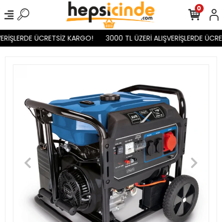
0
ERİŞLERDE ÜCRETSİZ KARGO!
3000 TL ÜZERİ ALIŞVERİŞLERDE ÜCRE