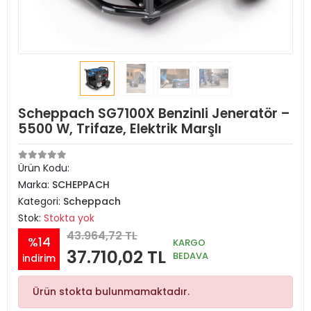
Scheppach SG7100X Benzinli Jeneratör –
5500 W, Trifaze, Elektrik Marşlı
Ürün Kodu:
Marka:
SCHEPPACH
Kategori:
Scheppach
Stok:
Stokta yok
43.964,72 TL
%14
KARGO
37.710,02 TL
BEDAVA
indirim
Ürün stokta bulunmamaktadır.