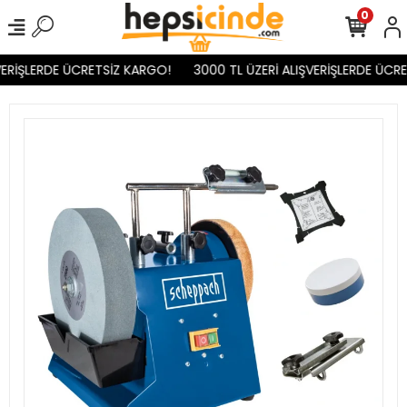
0
ERİŞLERDE ÜCRETSİZ KARGO!
3000 TL ÜZERİ ALIŞVERİŞLERDE ÜCRE