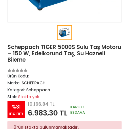
Scheppach TIGER 5000S Sulu Taş Motoru
– 150 W, Edelkorund Taş, Su Hazneli
Bileme
Ürün Kodu:
Marka:
SCHEPPACH
Kategori:
Scheppach
Stok:
Stokta yok
10.166,84 TL
%31
KARGO
6.983,30 TL
BEDAVA
indirim
Ürün stokta bulunmamaktadır.