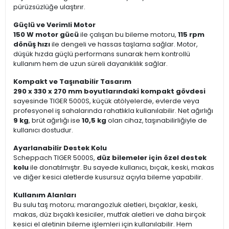
pürüzsüzlüğe ulaştırır.
Güçlü ve Verimli Motor
150 W motor gücü
ile çalışan bu bileme motoru,
115 rpm
dönüş hızı
ile dengeli ve hassas taşlama sağlar. Motor,
düşük hızda güçlü performans sunarak hem kontrollü
kullanım hem de uzun süreli dayanıklılık sağlar.
Kompakt ve Taşınabilir Tasarım
290 x 330 x 270 mm boyutlarındaki kompakt gövdesi
sayesinde TIGER 5000S, küçük atölyelerde, evlerde veya
profesyonel iş sahalarında rahatlıkla kullanılabilir. Net ağırlığı
9 kg
, brüt ağırlığı ise
10,5 kg
olan cihaz, taşınabilirliğiyle de
kullanıcı dostudur.
Ayarlanabilir Destek Kolu
Scheppach TIGER 5000S,
düz bilemeler için özel destek
kolu
ile donatılmıştır. Bu sayede kullanıcı, bıçak, keski, makas
ve diğer kesici aletlerde kusursuz açıyla bileme yapabilir.
Kullanım Alanları
Bu sulu taş motoru; marangozluk aletleri, bıçaklar, keski,
makas, düz bıçaklı kesiciler, mutfak aletleri ve daha birçok
kesici el aletinin bileme işlemleri için kullanılabilir. Hem