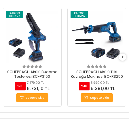
KARGO
KARGO
BEDAVA
BEDAVA
SCHEPPACH Akülü Budama
SCHEPPACH Akülü Tilki
Testeresi BC-PS150
Kuyruğu Makinesi BC-RS250
7.479,00 TL
5.990,00 TL
%10
%10
6.731,10 TL
5.391,00 TL
Sepete Ekle
Sepete Ekle