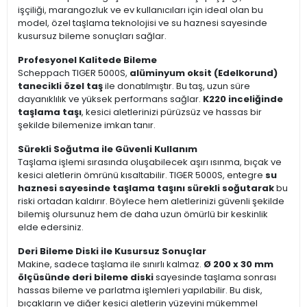
işçiliği, marangozluk ve ev kullanıcıları için ideal olan bu
model, özel taşlama teknolojisi ve su haznesi sayesinde
kusursuz bileme sonuçları sağlar.
Profesyonel Kalitede Bileme
Scheppach TIGER 5000S,
alüminyum oksit (Edelkorund)
tanecikli özel taş
ile donatılmıştır. Bu taş, uzun süre
dayanıklılık ve yüksek performans sağlar.
K220 inceliğinde
taşlama taşı
, kesici aletlerinizi pürüzsüz ve hassas bir
şekilde bilemenize imkan tanır.
Sürekli Soğutma ile Güvenli Kullanım
Taşlama işlemi sırasında oluşabilecek aşırı ısınma, bıçak ve
kesici aletlerin ömrünü kısaltabilir. TIGER 5000S, entegre
su
haznesi sayesinde taşlama taşını sürekli soğutarak
bu
riski ortadan kaldırır. Böylece hem aletlerinizi güvenli şekilde
bilemiş olursunuz hem de daha uzun ömürlü bir keskinlik
elde edersiniz.
Deri Bileme Diski ile Kusursuz Sonuçlar
Makine, sadece taşlama ile sınırlı kalmaz.
Ø 200 x 30 mm
ölçüsünde deri bileme diski
sayesinde taşlama sonrası
hassas bileme ve parlatma işlemleri yapılabilir. Bu disk,
bıçakların ve diğer kesici aletlerin yüzeyini mükemmel