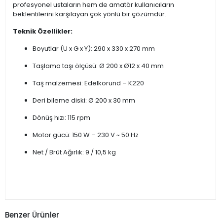
profesyonel ustaların hem de amatör kullanıcıların
beklentilerini karşılayan çok yönlü bir çözümdür.
Teknik Özellikler:
Boyutlar (U x G x Y): 290 x 330 x 270 mm
Taşlama taşı ölçüsü: Ø 200 x Ø12 x 40 mm
Taş malzemesi: Edelkorund – K220
Deri bileme diski: Ø 200 x 30 mm
Dönüş hızı: 115 rpm
Motor gücü: 150 W – 230 V ~ 50 Hz
Net / Brüt Ağırlık: 9 / 10,5 kg
Benzer Ürünler