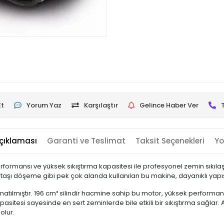
Et
Yorum Yaz
Karşılaştır
Gelince Haber Ver
çıklaması
Garanti ve Teslimat
Taksit Seçenekleri
Yo
ormansı ve yüksek sıkıştırma kapasitesi ile profesyonel zemin sıkıla
aşı döşeme gibi pek çok alanda kullanılan bu makine, dayanıklı yapısı 
tılmıştır. 196 cm³ silindir hacmine sahip bu motor, yüksek performansı 
asitesi sayesinde en sert zeminlerde bile etkili bir sıkıştırma sağlar. 
olur.