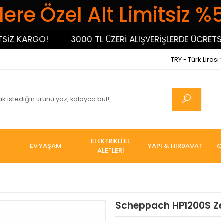
ere Özel Alt Limitsiz %
 KARGO!
3000 TL ÜZERİ ALIŞVERİŞLERDE ÜCRETSİZ K
TRY - Türk Lirası
ELEKTRİKLİ EL
EV YAŞAM
YAPI & HIRDAVAT
O
ALETLERİ
Scheppach HP1200S Ze