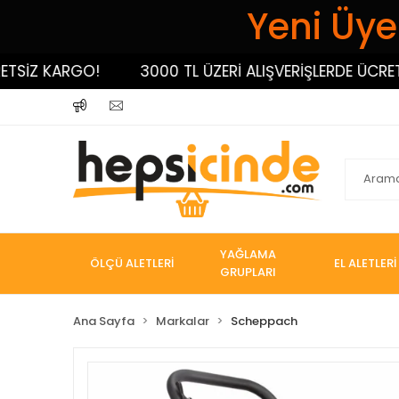
Yeni Üyel
Z KARGO!
3000 TL ÜZERİ ALIŞVERİŞLERDE ÜCRETSİZ
YAĞLAMA
ÖLÇÜ ALETLERİ
EL ALETLERİ
GRUPLARI
Ana Sayfa
Markalar
Scheppach