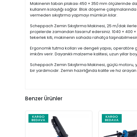
Makinenin taban plakası 450 × 350 mm ölçülerinde dayan
kullanım kolaylığı sağlar. Blok döşeme çalışmalarında yü
vermeden sıkıştırma yapmayı mümkün kılar.
Scheppach Zemin Sıkıştırma Makinesi, 25 m/dak ilerleme
projelerde zamandan tasarruf edersiniz. 1040 × 400 × 
tekerlek kiti, makinenin sahada rahatça taşınabilmesin
Ergonomik tutma kolları ve dengeli yapısı, operatöre gü
imkânı verir. Dayanıklı malzeme kalitesi, uzun yıllar b
Scheppach Zemin Sıkıştırma Makinesi, güçlü motoru, yük
bir yardımcıdır. Zemin hazırlığında kalite ve hız arayan
Benzer Ürünler
KARGO
KARGO
BEDAVA
BEDAVA