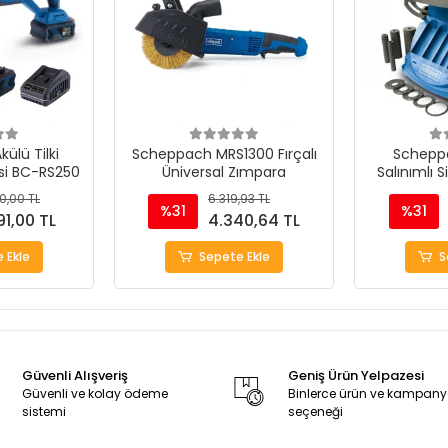
ülü Tilki
Scheppach MRS1300 Fırçalı
Schepp
si BC-RS250
Üniversal Zımpara
Salınımlı S
M
0,00 TL
6.319,93 TL
%31
%31
91,00 TL
4.340,64 TL
 Ekle
Sepete Ekle
S
Güvenli Alışveriş
Geniş Ürün Yelpazesi
Güvenli ve kolay ödeme
Binlerce ürün ve kampan
sistemi
seçeneği