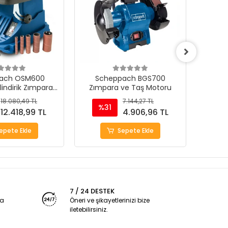
ach OSM600
Scheppach BGS700
Sche
ilindirik Zımpara
Zımpara ve Taş Motoru
T
akinası
18.080,49 TL
7.144,27 TL
%31
%
12.418,99 TL
4.906,96 TL
epete Ekle
Sepete Ekle
7 / 24 DESTEK
ya
Öneri ve şikayetlerinizi bize
iletebilirsiniz.