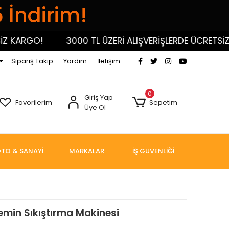
5 İndirim!
ARGO!
3000 TL ÜZERİ ALIŞVERİŞLERDE ÜCRETSİZ KA
Sipariş Takip
Yardım
İletişim
0
Giriş Yap
Favorilerim
Sepetim
Üye Ol
TO & SANAYİ
MARKALAR
İŞ GÜVENLİĞİ
min Sıkıştırma Makinesi