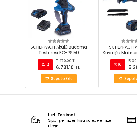
SCHEPPACH Akülü Budama
SCHEPPACH Ak
Testeresi BC-PS150
Kuyruğu Makine
7.479,00 TL
5.99
%10
%10
6.731,10 TL
5.3
Sepete Ekle
Sepete
Hızlı Teslimat
Siparişleriniz en kısa sürede elinize
ulaşır.