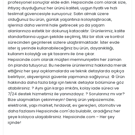
profesyonel sonuçlar elde edin. Hepsicinde.com olarak size,
ihtiyaç duyduğunuz her ürünü kaliteli, uygun fiyatlı ve hızlı
teslimat güvencesiyle sunuyoruz. Satın almak üzere
olduğunuz bu ürün, günlük yaşantınızı kolaylaştıracak,
işlerinizi daha verimli hale getirecek ya da yaşam
alanlarınıza estetik bir dokunuş katacaktır. Ürünlerimiz, kalite
standartlarına uygun şekilde seçilmiş, titiz bir stok ve kontrol
sürecinden geçirilerek sizlere ulaştırılmaktadır. İster evde
ister iş yerinde kullanabileceğiniz bu ürün, dayanıklılığı,
kullanım kolaylığı ve şık tasarımı ile öne çıkar.
Hepsicinde.com olarak müşteri memnuniyetini her zaman
ön planda tutuyoruz. Bu nedenle ürünlerimiz hakkında merak
ettiğiniz her şeyi açıklamalarda ve teknik detaylarda açıkça
belirtiyor, alışverişinizi güvenle yapmanızı sağlıyoruz. ⚙️ Ürün
hakkında daha fazla bilgi için teknik detaylar bölümüne göz
atabilirsiniz. ? Aynı gün kargo imkânı, kolay iade süreci ve
7/24 destek hizmetimiz ile yanınızdayız. ? Sorularınız mı var?
Bize ulaşmaktan çekinmeyin! Geniş ürün yelpazemizle;
elektronik, yapı market, hırdavat, ev gereçleri, otomotiv ve
daha fazlasını Hepsicinde.com'da bulabilir, aradığınız her
şeye kolayca ulaşabilirsiniz. Hepsicinde.com – Her şey
içinde!