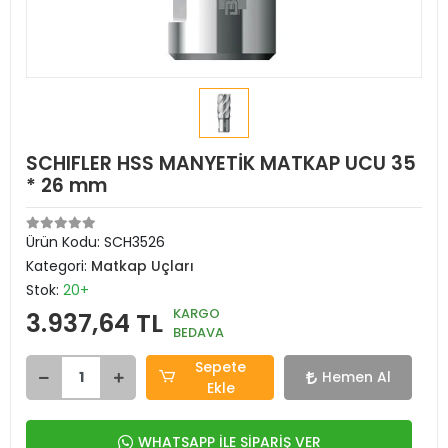
SCHIFLER HSS MANYETİK MATKAP UCU 35
* 26 mm
Ürün Kodu:
SCH3526
Kategori:
Matkap Uçları
Stok:
20+
KARGO
3.937,64 TL
BEDAVA
Sepete
Hemen Al
Ekle
WHATSAPP İLE SİPARİŞ VER