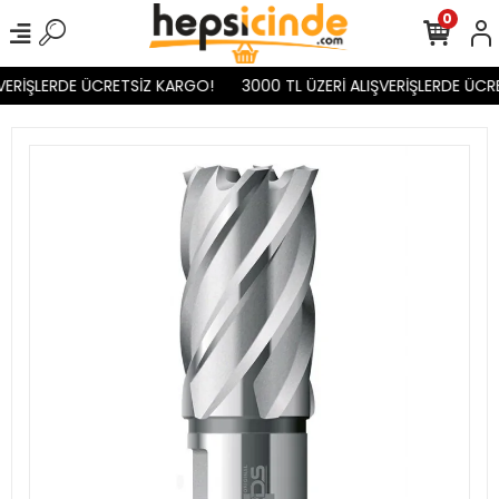
0
VERİŞLERDE ÜCRETSİZ KARGO!
3000 TL ÜZERİ ALIŞVERİŞLERDE ÜCR