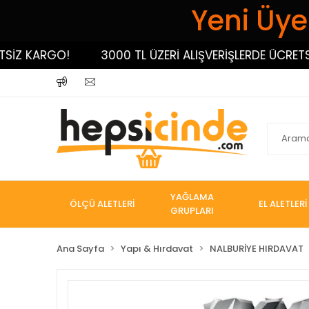
Yeni Üyel
 KARGO!
3000 TL ÜZERİ ALIŞVERİŞLERDE ÜCRETSİZ 
YAĞLAMA
ÖLÇÜ ALETLERİ
EL ALETLERİ
GRUPLARI
Ana Sayfa
Yapı & Hırdavat
NALBURİYE HIRDAVAT