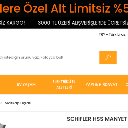
ere Özel Alt Limitsiz %
KARGO!
3000 TL ÜZERİ ALIŞVERİŞLERDE ÜCRETSİZ KA
TRY - Türk Lirası
ELEKTRİKLİ EL
EV YAŞAM
YAPI & HIRDAVAT
O
ALETLERİ
Matkap Uçları
SCHIFLER HSS MANYET