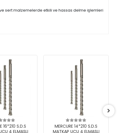
al ve sert malzemelerde etkili ve hassas delme işlemleri
 16*210 S.D.S
MERCURE 14*210 S.D.S
MER
UCU 4 ELMASLI
MATKAP UCU 4 ELMASLI
MAT