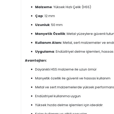
Malzeme
: Yüksek Hızlı Çelik (HSS)
Çap
: 12 mm
Uzunluk
: 50 mm
Manyetik Özellik
: Metal yüzeylere güvenli tut
Kullanım Alanı
: Metal, sert malzemeler ve end
Uygulama
: Endüstriyel delme işlemleri, hassas 
Avantajları:
Dayanıklı HSS malzeme ile uzun ömür
Manyetik özellik ile güvenli ve hassas kullanım
Metal ve sert malzemelerde yüksek performan
Endüstriyel kullanıma uygun
Yüksek hızda delme işlemleri için idealdir
Kolay kullanım ve etkili sonuçlar