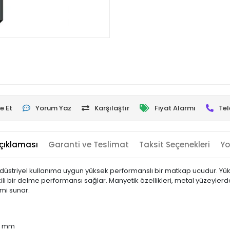
e Et
Yorum Yaz
Karşılaştır
Fiyat Alarmı
Tel
çıklaması
Garanti ve Teslimat
Taksit Seçenekleri
Yo
ndüstriyel kullanıma uygun yüksek performanslı bir matkap ucudur. Yük
li bir delme performansı sağlar. Manyetik özellikleri, metal yüzeyler
imi sunar.
12 mm