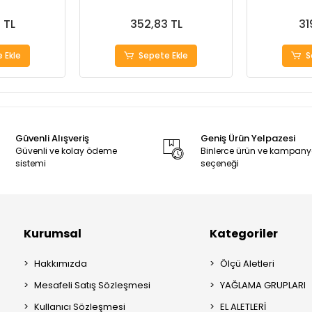
 TL
352,83 TL
31
 Ekle
Sepete Ekle
S
Güvenli Alışveriş
Geniş Ürün Yelpazesi
Güvenli ve kolay ödeme
Binlerce ürün ve kampan
sistemi
seçeneği
Kurumsal
Kategoriler
Hakkımızda
Ölçü Aletleri
Mesafeli Satış Sözleşmesi
YAĞLAMA GRUPLARI
Kullanıcı Sözleşmesi
EL ALETLERİ