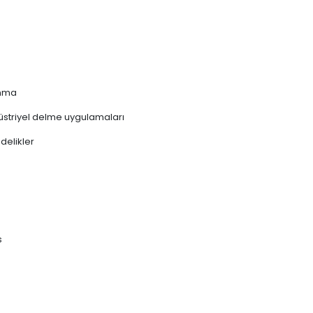
unma
üstriyel delme uygulamaları
delikler
s