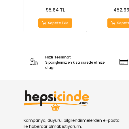
95,64 TL
452,96
Sepete Ekle
Sepete
Hızlı Teslimat
Siparişleriniz en kısa sürede elinize
ulaşır.
Kampanya, duyuru, bilgilendirmelerden e-posta
ile haberdar olmak istiyorum.