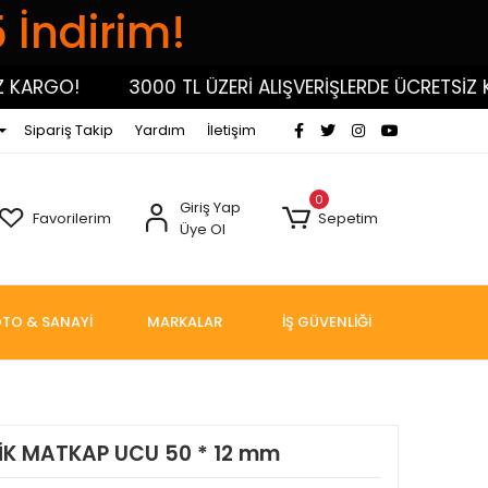
5 İndirim!
RGO!
3000 TL ÜZERİ ALIŞVERİŞLERDE ÜCRETSİZ KARG
Sipariş Takip
Yardım
İletişim
0
Giriş Yap
Favorilerim
Sepetim
Üye Ol
TO & SANAYİ
MARKALAR
İŞ GÜVENLİĞİ
İK MATKAP UCU 50 * 12 mm