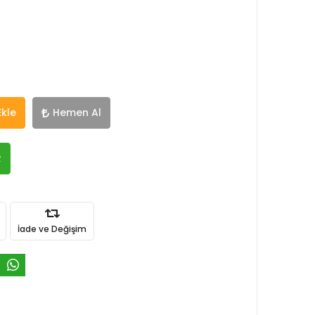
Ekle
Hemen Al
R
İade ve Değişim