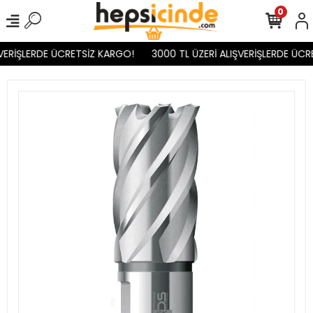
0
VERİŞLERDE ÜCRETSİZ KARGO!
3000 TL ÜZERİ ALIŞVERİŞLERDE ÜCR