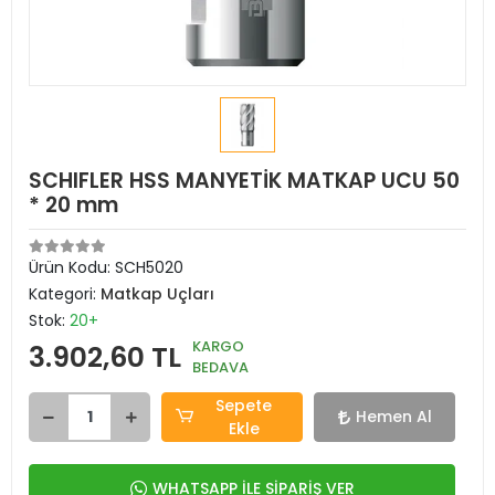
SCHIFLER HSS MANYETİK MATKAP UCU 50
* 20 mm
Ürün Kodu:
SCH5020
Kategori:
Matkap Uçları
Stok:
20+
KARGO
3.902,60 TL
BEDAVA
Sepete
Hemen Al
Ekle
WHATSAPP İLE SİPARİŞ VER