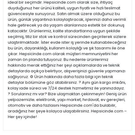
ideal bir seçimdir. Hepsicinde.com olarak size, ihtiyaç
duyduğunuz her ürünü kaliteli, uygun fiyatlı ve hızlı teslimat
güvencesiyle sunuyoruz. Satın almak üzere olduğunuz bu
ürün, günlük yaşantınızı kolaylaştıracak, işlerinizi daha verimli
hale getirecek ya da yaşam alanlarınıza estetik bir dokunuş
katacaktır. Ürünlerimiz, kalite standartlarına uygun şekilde
seçilmiş, titiz bir stok ve kontrol sürecinden geçirilerek sizlere
ulaştırılmaktadır. İster evde ister iş yerinde kullanabileceğiniz
bu ürün, dayanıklılığı, kullanım kolaylığı ve şık tasarımı ile öne
çıkar. Hepsicinde.com olarak müşteri memnuniyetini her
zaman ön planda tutuyoruz. Bu nedenle ürünlerimiz
hakkında merak ettiğiniz her şeyi açıklamalarda ve teknik
detaylarda açıkça belirtiyor, alışverişinizi güvenle yapmanızı
sağlıyoruz. ⚙️ Ürün hakkında daha fazla bilgi için teknik
detaylar bölümüne göz atabilirsiniz. ? Aynı gün kargo imkânı,
kolay iade süreci ve 7/24 destek hizmetimiz ile yanınızdayız.
? Sorularınız mı var? Bize ulaşmaktan çekinmeyin! Geniş ürün
yelpazemizle; elektronik, yapı market, hırdavat, ev gereçleri,
otomotiv ve daha fazlasını Hepsicinde.com'da bulabilir,
aradığınız her şeye kolayca ulaşabilirsiniz. Hepsicinde.com –
Her şey içinde!