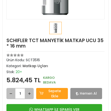
SCHIFLER TCT MANYETİK MATKAP UCU 35
* 16 mm
Ürün Kodu:
SCT3516
Kategori:
Matkap Uçları
Stok:
20+
KARGO
5.824,45 TL
BEDAVA
Sepete
Hemen Al
Ekle
WHATSAPP İLE SİPARİŞ VER