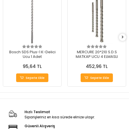
Bosch SDS Plus-1 K-Delici
MERCURE 20*210 S.D.S
Ucu 1 Adet
MATKAP UCU 4 ELMASLI
95,64 TL
452,96 TL
Sepete Ekle
Sepete Ekle
Hızlı Teslimat
Siparişleriniz en kısa sürede elinize ulaşır.
Güvenli Alışveriş