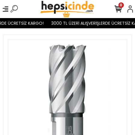
0
ERDE ÜCRETSİZ KARGO!
3000 TL ÜZERİ ALIŞVERİŞLERDE ÜCRETSİZ K