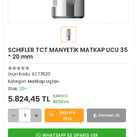
SCHIFLER TCT MANYETİK MATKAP UCU 35
* 20 mm
Ürün Kodu:
SCT3520
Kategori:
Matkap Uçları
Stok:
20+
KARGO
5.824,45 TL
BEDAVA
Sepete
Hemen Al
Ekle
WHATSAPP İLE SİPARİŞ VER