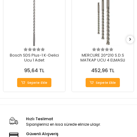
Bosch SDS Plus-1 K-Delici
MERCURE 20*210 S.D.S
Ucu 1 Adet
MATKAP UCU 4 ELMASLI
95,64 TL
452,96 TL
Sepete Ekle
Sepete Ekle
Hızlı Teslimat
Siparişleriniz en kısa sürede elinize ulaşır.
Güvenli Alışveriş