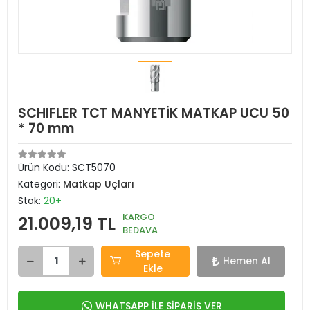
SCHIFLER TCT MANYETİK MATKAP UCU 50
* 70 mm
Ürün Kodu:
SCT5070
Kategori:
Matkap Uçları
Stok:
20+
KARGO
21.009,19 TL
BEDAVA
Sepete
Hemen Al
Ekle
WHATSAPP İLE SİPARİŞ VER