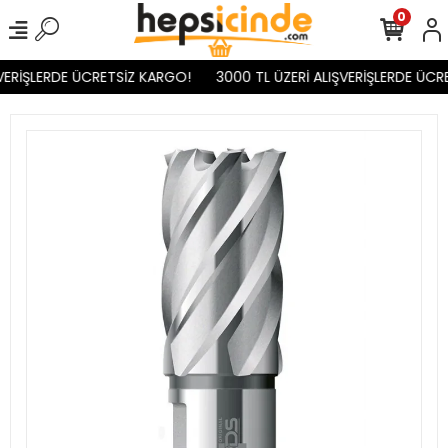
0
VERİŞLERDE ÜCRETSİZ KARGO!
3000 TL ÜZERİ ALIŞVERİŞLERDE ÜCR