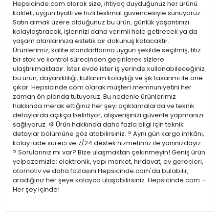
Hepsicinde.com olarak size, ihtiyaç duyduğunuz her ürünü
kaliteli, uygun fiyatlı ve hızlı teslimat güvencesiyle sunuyoruz.
Satın almak üzere olduğunuz bu ürün, günlük yaşantınızı
kolaylaştıracak, işlerinizi daha verimli hale getirecek ya da
yaşam alanlarınıza estetik bir dokunuş katacaktır.
Ürünlerimiz, kalite standartlarına uygun şekilde seçilmiş, titiz
bir stok ve kontrol sürecinden geçirilerek sizlere
ulaştırılmaktadır. İster evde ister iş yerinde kullanabileceğiniz
bu ürün, dayanıklılığı, kullanım kolaylığı ve şık tasarımı ile öne
çıkar. Hepsicinde.com olarak müşteri memnuniyetini her
zaman ön planda tutuyoruz. Bu nedenle ürünlerimiz
hakkında merak ettiğiniz her şeyi açıklamalarda ve teknik
detaylarda açıkça belirtiyor, alışverişinizi güvenle yapmanızı
sağlıyoruz. ⚙️ Ürün hakkında daha fazla bilgi için teknik
detaylar bölümüne göz atabilirsiniz. ? Aynı gün kargo imkânı,
kolay iade süreci ve 7/24 destek hizmetimiz ile yanınızdayız.
? Sorularınız mı var? Bize ulaşmaktan çekinmeyin! Geniş ürün
yelpazemizle; elektronik, yapı market, hırdavat, ev gereçleri,
otomotiv ve daha fazlasını Hepsicinde.com'da bulabilir,
aradığınız her şeye kolayca ulaşabilirsiniz. Hepsicinde.com –
Her şey içinde!