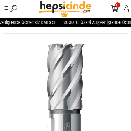
0
VERİŞLERDE ÜCRETSİZ KARGO!
3000 TL ÜZERİ ALIŞVERİŞLERDE ÜCR