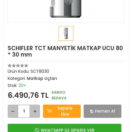
SCHIFLER TCT MANYETİK MATKAP UCU 80
* 30 mm
Ürün Kodu:
SCT8030
Kategori:
Matkap Uçları
Stok:
20+
KARGO
6.490,76 TL
BEDAVA
Sepete
Hemen Al
Ekle
WHATSAPP İLE SİPARİŞ VER