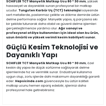
SCHIFLER TCT Manyetik Matkap Ucu 80 * 30 mm
, yüksek
hassasiyet ve dayanıklılık sunan profesyonel bir matkap
ucudur.
Tungsten Karbür Uç (TCT) teknolojisi
sayesinde
sert metallerde, paslanmaz çelikte ve dökme demirde üstün
delme performansı sağlar. Manyetik yapısı, iş parçasına sıkı
bir şekilde tutunarak daha stabil ve güvenli delme işlemleri
gerçekleştirmenize yardımcı olur.
Ağır sanayi ve
profesyonel atölye kullanımları için ideal olan bu ürün,
uzun ömürlü ve yüksek verimli kesim kabiliyeti sunar.
Güçlü Kesim Teknolojisi ve
Dayanıklı Yapı
SCHIFLER TCT Manyetik Matkap Ucu 80 * 30 mm
, özel
keskin diş yapısı ile düşük sürtünme sağlayarak delme
işlemlerinde hız ve verimlilik sunar. Endüstriyel kullanıma
uygun olup, zorlu işlerde dahi maksimum dayanıklılığı garanti
eder.
Hepsicinde.com
güvencesiyle bu üstün kaliteli
matkap ucunu hemen sipariş edebilir, işlerinizi daha
profesyonel hale getirebilirsiniz.