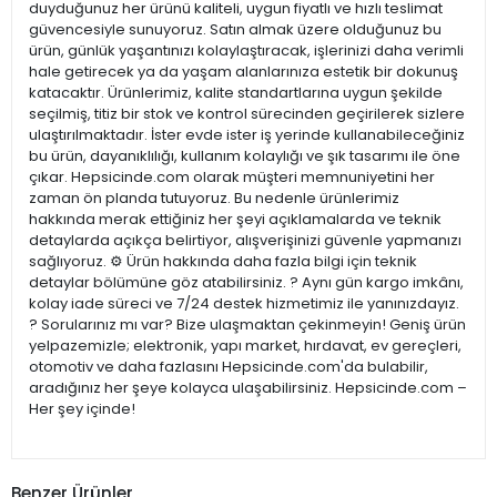
duyduğunuz her ürünü kaliteli, uygun fiyatlı ve hızlı teslimat
güvencesiyle sunuyoruz. Satın almak üzere olduğunuz bu
ürün, günlük yaşantınızı kolaylaştıracak, işlerinizi daha verimli
hale getirecek ya da yaşam alanlarınıza estetik bir dokunuş
katacaktır. Ürünlerimiz, kalite standartlarına uygun şekilde
seçilmiş, titiz bir stok ve kontrol sürecinden geçirilerek sizlere
ulaştırılmaktadır. İster evde ister iş yerinde kullanabileceğiniz
bu ürün, dayanıklılığı, kullanım kolaylığı ve şık tasarımı ile öne
çıkar. Hepsicinde.com olarak müşteri memnuniyetini her
zaman ön planda tutuyoruz. Bu nedenle ürünlerimiz
hakkında merak ettiğiniz her şeyi açıklamalarda ve teknik
detaylarda açıkça belirtiyor, alışverişinizi güvenle yapmanızı
sağlıyoruz. ⚙️ Ürün hakkında daha fazla bilgi için teknik
detaylar bölümüne göz atabilirsiniz. ? Aynı gün kargo imkânı,
kolay iade süreci ve 7/24 destek hizmetimiz ile yanınızdayız.
? Sorularınız mı var? Bize ulaşmaktan çekinmeyin! Geniş ürün
yelpazemizle; elektronik, yapı market, hırdavat, ev gereçleri,
otomotiv ve daha fazlasını Hepsicinde.com'da bulabilir,
aradığınız her şeye kolayca ulaşabilirsiniz. Hepsicinde.com –
Her şey içinde!
Benzer Ürünler