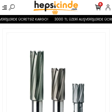
0
VERİŞLERDE ÜCRETSİZ KARGO!
3000 TL ÜZERİ ALIŞVERİŞLERDE ÜCR