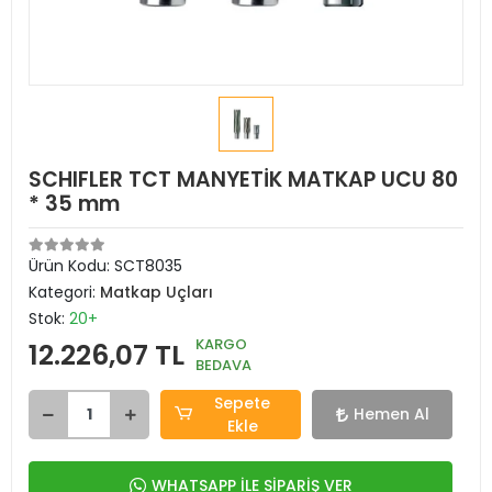
SCHIFLER TCT MANYETİK MATKAP UCU 80
* 35 mm
Ürün Kodu:
SCT8035
Kategori:
Matkap Uçları
Stok:
20+
KARGO
12.226,07 TL
BEDAVA
Sepete
Hemen Al
Ekle
WHATSAPP İLE SİPARİŞ VER