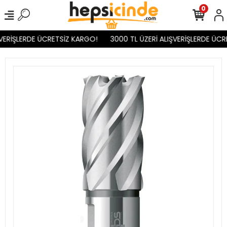
0
VERİŞLERDE ÜCRETSİZ KARGO!
3000 TL ÜZERİ ALIŞVERİŞLERDE ÜCR