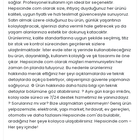
sağlar. Profesyonel kullanım için ideal bir seçenektir.
Hepsicinde.com olarak size, ihtiyaç duyduğunuz her ürünü
kaliteli, uygun fiyatlı ve hızlı teslimat güvencesiyle sunuyoruz.
Satın almak üzere olduğunuz bu ürün, günlük yaşantınızı
kolaylaştıracak, işlerinizi daha verimli hale getirecek ya da
yaşam alanlarınıza estetik bir dokunuş katacaktır.
Ürünlerimiz, kalite standartlarına uygun şekilde seçilmiş, titiz
bir stok ve kontrol sürecinden geçirilerek sizlere
ulaştırılmaktadır. İster evde ister iş yerinde kullanabileceğiniz
bu ürün, dayanıklılığı, kullanım kolaylığı ve şık tasarımı ile öne
çıkar. Hepsicinde.com olarak müşteri memnuniyetini her
zaman ön planda tutuyoruz. Bu nedenle ürünlerimiz
hakkında merak ettiğiniz her şeyi açıklamalarda ve teknik
detaylarda açıkça belirtiyor, alışverişinizi güvenle yapmanızı
sağlıyoruz. ⚙️ Ürün hakkında daha fazla bilgi için teknik
detaylar bölümüne göz atabilirsiniz. ? Aynı gün kargo imkânı,
kolay iade süreci ve 7/24 destek hizmetimiz ile yanınızdayız.
? Sorularınız mı var? Bize ulaşmaktan çekinmeyin! Geniş ürün
yelpazemizle; elektronik, yapı market, hırdavat, ev gereçleri,
otomotiv ve daha fazlasını Hepsicinde.com'da bulabilir,
aradığınız her şeye kolayca ulaşabilirsiniz. Hepsicinde.com –
Her şey içinde!