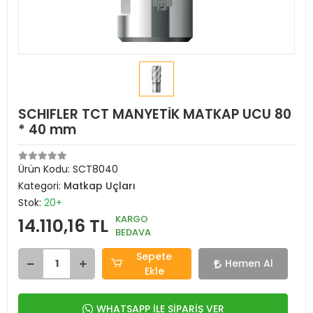
SCHIFLER TCT MANYETİK MATKAP UCU 80
* 40 mm
Ürün Kodu:
SCT8040
Kategori:
Matkap Uçları
Stok:
20+
KARGO
14.110,16 TL
BEDAVA
Sepete
Hemen Al
Ekle
WHATSAPP İLE SİPARİŞ VER