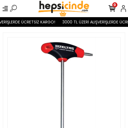
0
VERİŞLERDE ÜCRETSİZ KARGO!
3000 TL ÜZERİ ALIŞVERİŞLERDE ÜCR