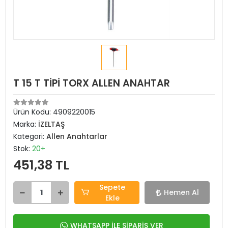
T 15 T TİPİ TORX ALLEN ANAHTAR
Ürün Kodu:
4909220015
Marka:
İZELTAŞ
Kategori:
Allen Anahtarlar
Stok:
20+
451,38 TL
Sepete
Hemen Al
Ekle
WHATSAPP İLE SİPARİŞ VER