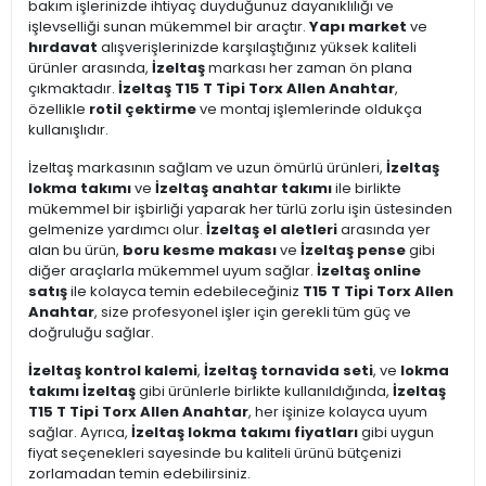
bakım işlerinizde ihtiyaç duyduğunuz dayanıklılığı ve
işlevselliği sunan mükemmel bir araçtır.
Yapı market
ve
hırdavat
alışverişlerinizde karşılaştığınız yüksek kaliteli
ürünler arasında,
İzeltaş
markası her zaman ön plana
çıkmaktadır.
İzeltaş T15 T Tipi Torx Allen Anahtar
,
özellikle
rotil çektirme
ve montaj işlemlerinde oldukça
kullanışlıdır.
İzeltaş markasının sağlam ve uzun ömürlü ürünleri,
İzeltaş
lokma takımı
ve
İzeltaş anahtar takımı
ile birlikte
mükemmel bir işbirliği yaparak her türlü zorlu işin üstesinden
gelmenize yardımcı olur.
İzeltaş el aletleri
arasında yer
alan bu ürün,
boru kesme makası
ve
İzeltaş pense
gibi
diğer araçlarla mükemmel uyum sağlar.
İzeltaş online
satış
ile kolayca temin edebileceğiniz
T15 T Tipi Torx Allen
Anahtar
, size profesyonel işler için gerekli tüm güç ve
doğruluğu sağlar.
İzeltaş kontrol kalemi
,
İzeltaş tornavida seti
, ve
lokma
takımı İzeltaş
gibi ürünlerle birlikte kullanıldığında,
İzeltaş
T15 T Tipi Torx Allen Anahtar
, her işinize kolayca uyum
sağlar. Ayrıca,
İzeltaş lokma takımı fiyatları
gibi uygun
fiyat seçenekleri sayesinde bu kaliteli ürünü bütçenizi
zorlamadan temin edebilirsiniz.